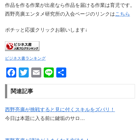
作品を作る作業が出産なら作品を届ける作業は育児です。
西野亮廣エンタメ研究所の入会ページのリンクは
こちら
ポチッと応援クリックお願いします↓
ビジネス書ランキング
F
T
E
Li
共
a
wi
m
n
有
c
tt
ail
e
関連記事
e
er
b
西野亮廣が挑戦すると見に付くスキルをズバリ！
今日は本題に入る前に鍵垢のサロ…
o
o