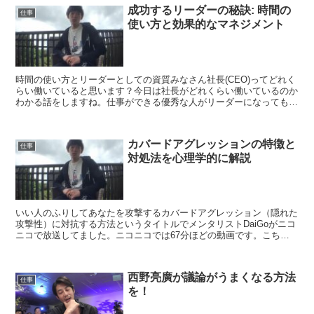
成功するリーダーの秘訣: 時間の
仕事
使い方と効果的なマネジメント
時間の使い方とリーダーとしての資質みなさん社長(CEO)ってどれく
らい働いていると思います？今日は社長がどれくらい働いているのか
わかる話をしますね。仕事ができる優秀な人がリーダーになっても無
能なリーダーになる確率が高いんです。リーダーという...
カバードアグレッションの特徴と
仕事
対処法を心理学的に解説
いい人のふりしてあなたを攻撃するカバードアグレッション（隠れた
攻撃性）に対抗する方法というタイトルでメンタリストDaiGoがニコ
ニコで放送してました。ニコニコでは67分ほどの動画です。こちら
についてはMentalistDaiGoOffici...
西野亮廣が議論がうまくなる方法
仕事
を！