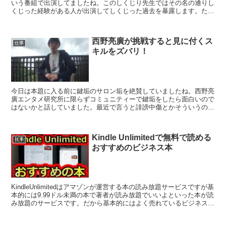
いう番組で出演してましたね。このしくじり先生ではその名の通りし
くじった経験がある人が出演してしくじった過去を暴露します。ただ
このしくじり先生の面白いところは、けっこう過去ま...
西野亮廣が挑戦すると見に付くス
仕事
キルをズバリ！
今日は本題に入る前に鍵垢のサロン垢を絶賛していましたね。西野亮
廣エンタメ研究所に限らずコミュニティーで鍵垢をしたら面白いので
はないかと話していました。最近で言うと誹謗中傷とかそういうので
事件がありましたからね。でもこのサロン垢だと凄く平和で...
Kindle Unlimitedで無料で読める
仕事
おすすめのビジネス本
KindleUnlimitedはアマゾンが運営する本の読み放題サービスですが基
本的には9.99ドル未満の本で著者が読み放題でいいよといった本が読
み放題のサービスです。だから基本的にはよく売れているビジネス本
とかは9.99ドル以上でKindl...