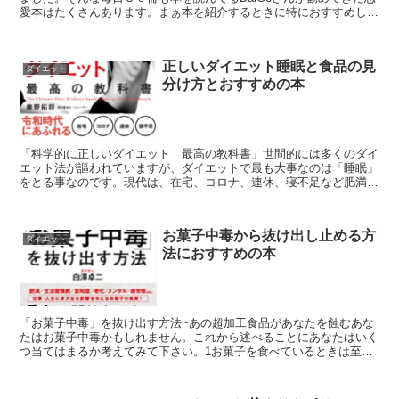
愛本はたくさんあります。まぁ本を紹介するときに特におすすめして
いたりとか今回はこの本を元に話しているとか紹介...
正しいダイエット睡眠と食品の見
ダイエット
分け方とおすすめの本
「科学的に正しいダイエット 最高の教科書」世間的には多くのダイ
エット法が謳われていますが、ダイエットで最も大事なのは「睡眠」
をとる事なのです。現代は、在宅、コロナ、連休、寝不足など肥満の
原因が溢れています。本当に正しいダイエット法は、科学的...
お菓子中毒から抜け出し止める方
ダイエット
法におすすめの本
「お菓子中毒」を抜け出す方法~あの超加工食品があなたを蝕むあな
たはお菓子中毒かもしれません。これから述べることにあなたはいく
つ当てはまるか考えてみて下さい。1お菓子を食べているときは至福
の時間2３時のおやつは毎日欠かせない3コーヒーにはお菓...