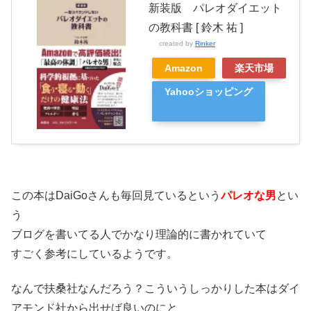
新装版 パレオダイエット
の教科書 [ 鈴木 祐 ]
created by
Rinker
Amazon
楽天市場
Yahooショッピング
この本はDaiGoさんも毎回見ているという
パレオな男
とい
う
ブログを書いてる人でかなり理論的に書かれていて
すごく参考にしているようです。
なんで扶桑社なんだろう？こういうしっかりした本はダイ
アモンド社から出せば良いのにと