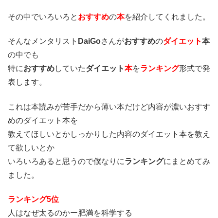
その中でいろいろと
おすすめ
の
本
を紹介してくれました。
そんなメンタリスト
DaiGo
さんが
おすすめ
の
ダイエット
本
の中でも
特に
おすすめ
していた
ダイエット
本
を
ランキング
形式で発
表します。
これは本読みが苦手だから薄い本だけど内容が濃いおすす
めのダイエット本を
教えてほしいとかしっかりした内容のダイエット本を教え
て欲しいとか
いろいろあると思うので僕なりに
ランキング
にまとめてみ
ました。
ランキング5位
人はなぜ太るのかー肥満を科学する