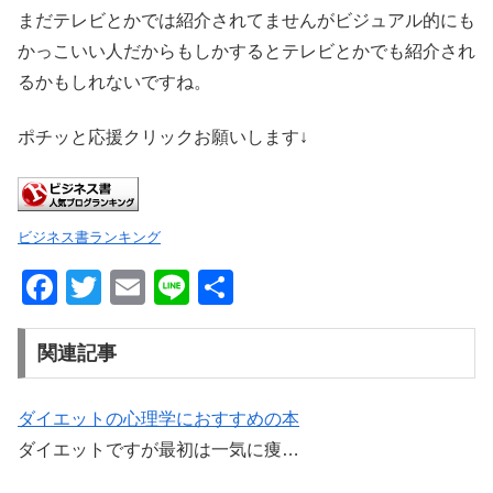
まだテレビとかでは紹介されてませんがビジュアル的にも
かっこいい人だからもしかするとテレビとかでも紹介され
るかもしれないですね。
ポチッと応援クリックお願いします↓
ビジネス書ランキング
F
T
E
Li
共
a
wi
m
n
有
c
tt
ail
e
関連記事
e
er
b
ダイエットの心理学におすすめの本
ダイエットですが最初は一気に痩…
o