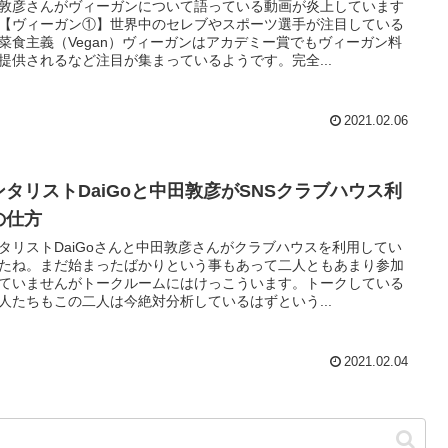
敦彦さんがヴィーガンについて語っている動画が炎上しています
【ヴィーガン①】世界中のセレブやスポーツ選手が注目している
菜食主義（Vegan）ヴィーガンはアカデミー賞でもヴィーガン料
提供されるなど注目が集まっているようです。完全...
2021.02.06
ンタリストDaiGoと中田敦彦がSNSクラブハウス利
の仕方
タリストDaiGoさんと中田敦彦さんがクラブハウスを利用してい
たね。まだ始まったばかりという事もあって二人ともあまり参加
ていませんがトークルームにはけっこういます。トークしている
人たちもこの二人は今絶対分析しているはずという...
2021.02.04