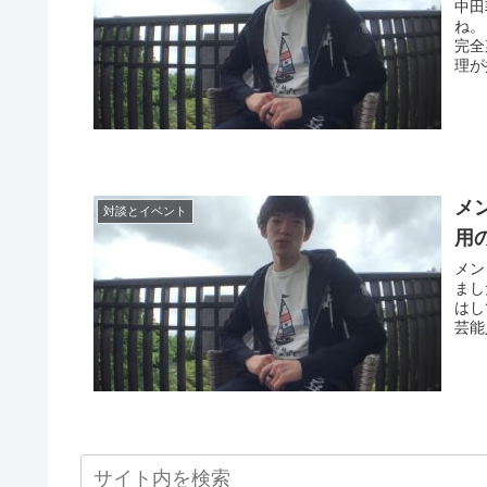
中田
ね。
完全
理が
メ
対談とイベント
用
メン
まし
はし
芸能