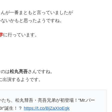
さんが一番まともと言っていましたが
ゃないかもと思ったようですね。
学
に行っています。
なのは
松丸亮吾
さんですね。
に出演するようです。
いたち、松丸彗吾・亮吾兄弟が初登場！“Mr.パー
Jr”誕生！？
https://t.co/BjZaXIoEgk