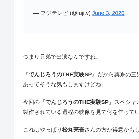
— フジテレビ (@fujitv)
June 3, 2020
つまり兄弟で出演なんですね。
『
でんじろうのTHE実験SP
』だから薬系の三
あってそうな気もしますけどね。
今回の『
でんじろうのTHE実験SP
』スペシャ
製作されている過程の映像を見て何を作って
これはやっぱり
松丸亮吾
さんの方が得意かも