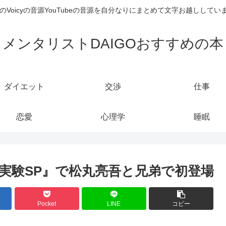
のVoicyの音源YouTubeの音源を自分なりにまとめて文字お越しし
メンタリストDAIGOおすすめの本
ダイエット
交渉
仕事
恋愛
心理学
睡眠
E実験SP』で松丸亮吾と兄弟で初登場
Pocket
LINE
コピー