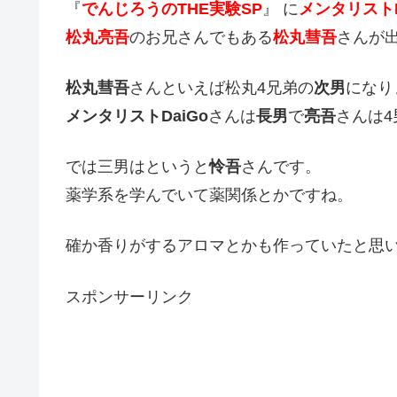
『
でんじろうのTHE実験SP
』 に
メンタリストD
松丸亮吾
のお兄さんでもある
松丸彗吾
さんが
松丸彗吾
さんといえば松丸4兄弟の
次男
になり
メンタリストDaiGo
さんは
長男
で
亮吾
さんは4
では三男はというと
怜吾
さんです。
薬学系を学んでいて薬関係とかですね。
確か香りがするアロマとかも作っていたと思
スポンサーリンク