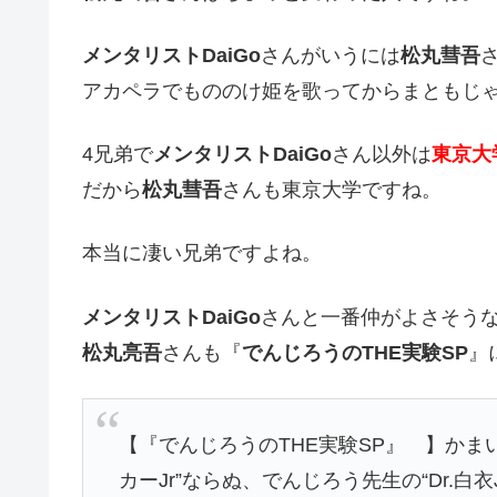
メンタリストDaiGo
さんがいうには
松丸彗吾
アカペラでもののけ姫を歌ってからまともじ
4兄弟で
メンタリストDaiGo
さん以外は
東京大
だから
松丸彗吾
さんも東京大学ですね。
本当に凄い兄弟ですよね。
メンタリストDaiGo
さんと一番仲がよさそう
松丸亮吾
さんも『
でんじろうのTHE実験SP
』
【『でんじろうのTHE実験SP』 】かま
カーJr”ならぬ、でんじろう先生の“Dr.白衣