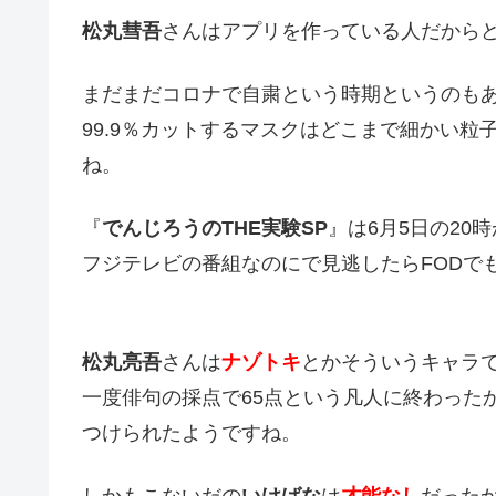
松丸彗吾
さんはアプリを作っている人だから
まだまだコロナで自粛という時期というのも
99.9％カットするマスクはどこまで細かい粒
ね。
『
でんじろうのTHE実験SP
』は6月5日の20
フジテレビの番組なのにで見逃したらFODで
松丸亮吾
さんは
ナゾトキ
とかそういうキャラ
一度俳句の採点で65点という凡人に終わったか
つけられたようですね。