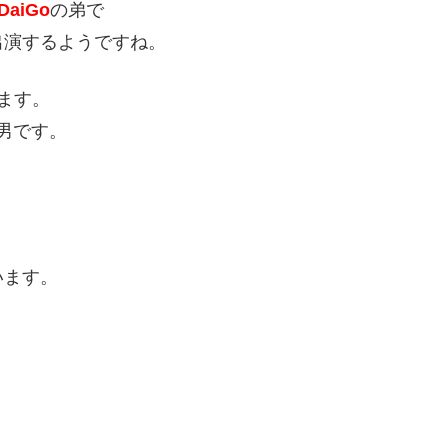
aiGo
の弟で
出演するようですね。
ます。
男です。
います。