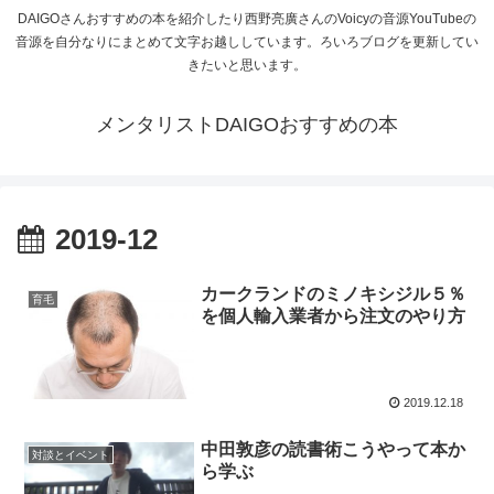
DAIGOさんおすすめの本を紹介したり西野亮廣さんのVoicyの音源YouTubeの
音源を自分なりにまとめて文字お越ししています。ろいろブログを更新してい
きたいと思います。
メンタリストDAIGOおすすめの本
2019-12
カークランドのミノキシジル５％
育毛
を個人輸入業者から注文のやり方
2019.12.18
中田敦彦の読書術こうやって本か
対談とイベント
ら学ぶ