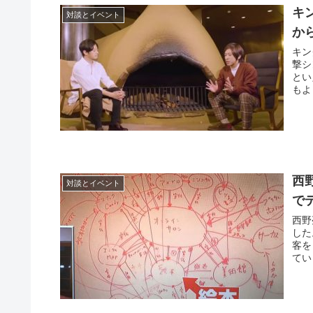
キ
対談とイベント
か
キン
撃シ
とい
もよ
西
対談とイベント
で
西野
した
客を
てい