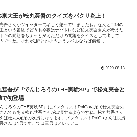
BS東大王が松丸亮吾のクイズをパクリ炎上！
亮吾さんがツイッターで珍しく怒っていましたね。なんとTBSの
王という番組でどうも今夜はナゾトレなど松丸亮吾さんが考えた
トキの問題をちょっと変えただけの問題をクイズとして出してい
うですね。それが1問とかそういうレベルならば偶然...
2020.08.13
丸彗吾が『でんじろうのTHE実験SP』で松丸亮吾と
弟で初登場
んじろうのTHE実験SP』にメンタリストDaiGoの弟で松丸亮吾の
さんでもある松丸彗吾さんが出演するようですね。松丸彗吾さん
えば松丸4兄弟の次男になります。メンタリストDaiGoさんは長男
吾さんは4男です。では三男はというと...