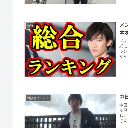
メ
勉強
本
メン
式に
ラン
かそ
中
対談とイベント
中田
く歴
ね。
さん