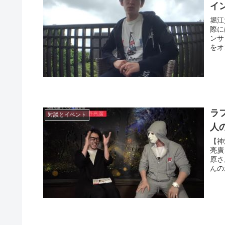
イ
堀江
際に
ンサ
をオ
ラ
対談とイベント
人
【神
亮廣
原さ
んの