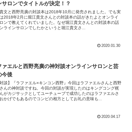
ンサロンでタイトルが決定！？
貴文と西野亮廣の対談本は2018年10月に発売されました。でも実
は2018年2月に堀江貴文さんとの対談本の話がきたよとオンライ
ロンで教えてくれていました。なぜ堀江貴文さんとの対談本の話
ンラインサロンでしたかというと堀江貴文さ...
2020.01.30
ファエルと西野亮廣の神対談オンラインサロンと芸
の今後
対談】『ラファエル×キンコン西野』今回はラファエルさんと西野
さんの神対談ですね。今回の対談が実現したのはキングコング梶
んがカジサックとしてユーチューブで成功したのはラファエルさ
おかげでもあるのでコンビの相方としてお礼の意味も...
2020.04.17