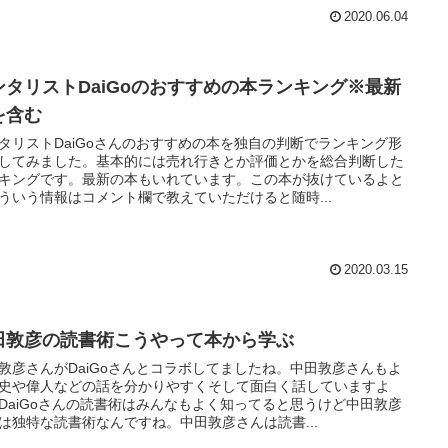
2020.06.04
ンタリストDaiGoのおすすめの本ランキング※最新
を含む
タリストDaiGoさんのおすすめの本を独自の判断でランキング形
してみました。基本的には売れ行きとか評価とかを総合判断した
キングです。最新の本もいれています。この本が抜けているよと
ういう情報はコメント欄で教えていただけると随時...
2020.03.15
田敦彦の読書術こうやって本から学ぶ
敦彦さんがDaiGoさんとコラボしてましたね。中田敦彦さんもよ
史や偉人などの話を分かりやすくそして面白く話していますよ
DaiGoさんの読書術はみんなもよく知ってると思うけど中田敦彦
は独特な読書術なんですね。中田敦彦さんは読書...