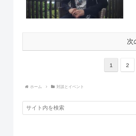
次
1
2
ホーム
対談とイベント