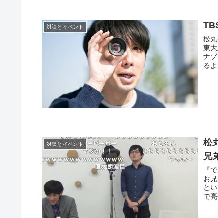
T
対談とイベント
松丸
東大
ナゾ
るよ
松
対談とイベント
兄
『で
お兄
とい
で亮