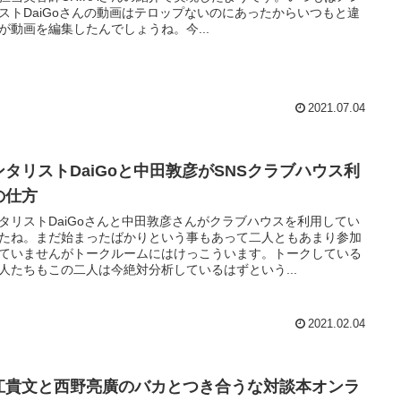
ストDaiGoさんの動画はテロップないのにあったからいつもと違
が動画を編集したんでしょうね。今...
2021.07.04
ンタリストDaiGoと中田敦彦がSNSクラブハウス利
の仕方
タリストDaiGoさんと中田敦彦さんがクラブハウスを利用してい
たね。まだ始まったばかりという事もあって二人ともあまり参加
ていませんがトークルームにはけっこういます。トークしている
人たちもこの二人は今絶対分析しているはずという...
2021.02.04
江貴文と西野亮廣のバカとつき合うな対談本オンラ