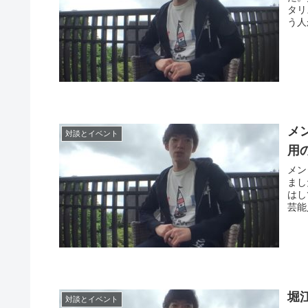
タリ
う人
メ
対談とイベント
用
メン
まし
はし
芸能
堀
対談とイベント