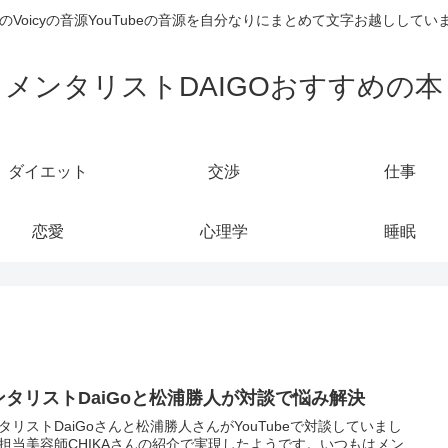
のVoicyの音源YouTubeの音源を自分なりにまとめて文字お越しし
メンタリストDAIGOおすすめの本
ダイエット
交渉
仕事
恋愛
心理学
睡眠
ンタリストDaiGoと松浦勝人が対談で悩み解決
タリストDaiGoさんと松浦勝人さんがYouTubeで対談していまし
担当美容師CHIKAさんの紹介で実現したようです。いつもはメン