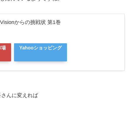
rVisionからの挑戦状 第1巻
市場
Yahooショッピング
吾さんに変えれば
。