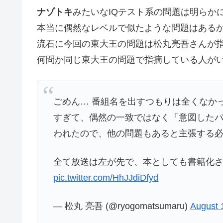
ナゾトキ
みたいなIQテスト系の問題は明らか
本当に偶然なレベルで似たような問題はある
流石に今回の東大王の問題は松丸亮吾さんが指
何問か同じ東大王の問題で指摘している人が
ごめん… 番組名を出すつもりは全くなか
すぎて、偶然の一致ではなく「意図した
われたので、他の問題もあると主張する
全て放送は左が先で、本としても書籍化
pic.twitter.com/HhJJdiDfyd
— 松丸 亮吾 (@ryogomatsumaru)
August 