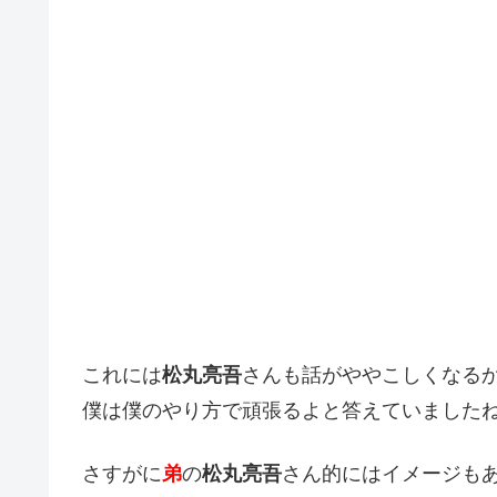
これには
松丸亮吾
さんも話がややこしくなる
僕は僕のやり方で頑張るよと答えていました
さすがに
弟
の
松丸亮吾
さん的にはイメージも