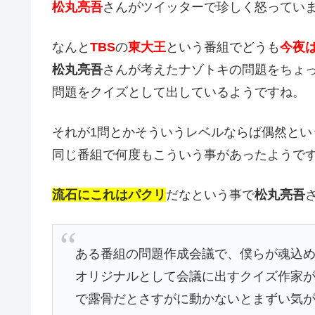
松丸亮吾
さんがツイッターで珍しく怒ってい
なんと
TBS
の
東大王
という番組でどうも
今夜
松丸亮吾
さんが考えたナゾトキの問題をちょ
問題をクイズとして出しているようですね。
それが1問とかそういうレベルならば偶然とい
同じ番組で何度もこういう事があったようで
流石にこれはパクリ
だなという事で
松丸亮吾
ある番組の問題作成会議で、僕らが魂込
オリジナルとして会議に出すクイズ作家
で露骨だとさすがに動かないとまずい気