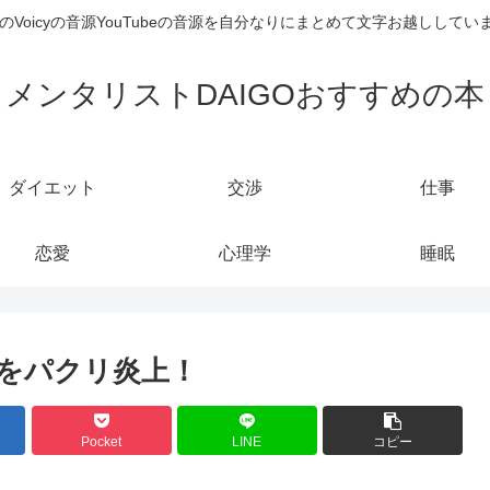
のVoicyの音源YouTubeの音源を自分なりにまとめて文字お越しし
メンタリストDAIGOおすすめの本
ダイエット
交渉
仕事
恋愛
心理学
睡眠
ズをパクリ炎上！
Pocket
LINE
コピー