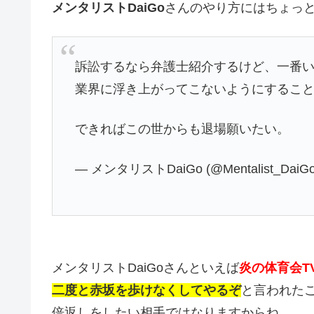
メンタリストDaiGo
さんのやり方にはちょっ
訴訟するなら弁護士紹介するけど、一番
業界に浮き上がってこないようにするこ
できればこの世からも退場願いたい。
— メンタリストDaiGo (@Mentalist_DaiG
メンタリストDaiGoさんといえば
炎の体育会T
二度と赤坂を歩けなくしてやるぞ
と言われたこ
倍返しをしたい相手ではなりますからね。