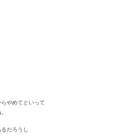
からやめてといって
ね。
あるだろうし