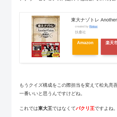
東大ナゾトレ Anothe
created by
Rinker
扶桑社
Amazon
楽天
もうクイズ構成をこの際担当を変えて松丸亮
一番いいと思うんですけどね。
これでは
東大王
ではなくて
パクリ王
ですよね