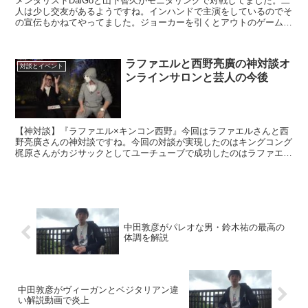
メンタリストDaiGoと山下智久がモニタリングで対戦してました。二
人は少し交友があるようですね。インハンドで主演をしているのでそ
の宣伝もかねてやってました。ジョーカーを引くとアウトのゲームで
す。5枚のカードで山下智久さんはけっこうハマるタイ...
ラファエルと西野亮廣の神対談オ
対談とイベント
ンラインサロンと芸人の今後
【神対談】『ラファエル×キンコン西野』今回はラファエルさんと西
野亮廣さんの神対談ですね。今回の対談が実現したのはキングコング
梶原さんがカジサックとしてユーチューブで成功したのはラファエル
さんのおかげでもあるのでコンビの相方としてお礼の意味も...
中田敦彦がパレオな男・鈴木祐の最高の
体調を解説
中田敦彦がヴィーガンとベジタリアン違
い解説動画で炎上