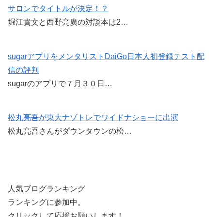
サロンでタイトルが決定！？
o
堀江貴文と西野亮廣の対談本は2…
o
k
sugarアプリをメンタリストDaiGo日本人初登録テスト配
信の評判
sugarのアプリで７月３０日…
松丸亮吾が東大ナゾトレでワイドナショーに出演
松丸亮吾さんがダウンタウンの松…
人気ブログランキング
ランキングに参加中。
クリックして応援お願いします！