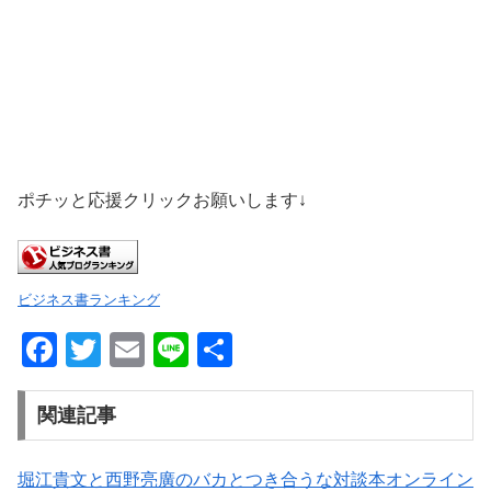
ポチッと応援クリックお願いします↓
ビジネス書ランキング
F
T
E
Li
共
a
wi
m
n
有
c
tt
ail
e
関連記事
e
er
b
堀江貴文と西野亮廣のバカとつき合うな対談本オンライン