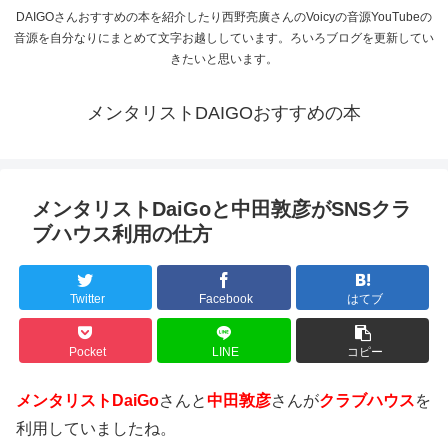
DAIGOさんおすすめの本を紹介したり西野亮廣さんのVoicyの音源YouTubeの
音源を自分なりにまとめて文字お越ししています。ろいろブログを更新してい
きたいと思います。
メンタリストDAIGOおすすめの本
メンタリストDaiGoと中田敦彦がSNSクラ
ブハウス利用の仕方
Twitter
Facebook
はてブ
Pocket
LINE
コピー
メンタリストDaiGo
さんと
中田敦彦
さんが
クラブハウス
を
利用していましたね。