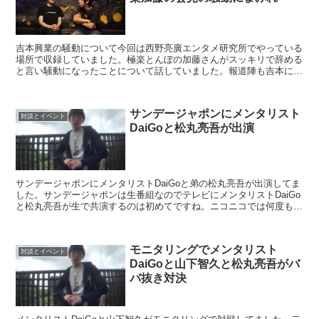
吉本興業の騒動について今回は西野亮廣エンタメ研究所でやっている
場所で収録していました。極楽とんぼの加藤さんがスッキリで辞める
と言い騒動になったことについて話していました。報道陣も吉本にた
くさん来ていたようです。吉本でもキングコング梶原さんは...
サンデージャポンにメンタリスト
対談とイベント
DaiGoと松丸亮吾が出演
サンデージャポンにメンタリストDaiGoと弟の松丸亮吾が出演してま
した。サンデージャポンは生番組なのでテレビにメンタリストDaiGo
と松丸亮吾が生で共演するのは初めてですね。ニコニコでは何度も出
てますけどね。いつもはワイドナショーを見ますが...
モニタリングでメンタリスト
対談とイベント
DaiGoと山下智久と松丸亮吾がバ
バ抜き対決