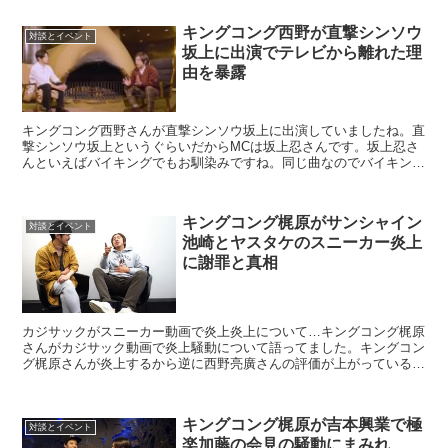
キングコング西野が直撃シンソウ
対談とイベント
坂上に出演でテレビから離れた理
由を暴露
キングコング西野さんが直撃シンソウ坂上に出演していましたね。直
撃シンソウ坂上というぐらいだからMCは坂上忍さんです。坂上忍さ
んといえばバイキングでもお馴染みですね。同じ曲なのでバイキング
でもよく直撃シンソウ坂上の宣伝をしてますね。だから視聴...
キングコング梶原がサンシャイン
対談とイベント
池崎とヤスタケのスニーカー炎上
に謝罪と真相
カジサックがスニーカー動画で炎上炎上について…キングコング梶原
さんがカジサック動画で炎上騒動について語ってました。キングコン
グ梶原さんが炎上するから逆に西野亮廣さんの評価が上がっているよ
うです。炎上しているときに腹抱えて笑っているスタンプを...
キングコング梶原が吉本興業で極
対談とイベント
楽加藤の会見の騒動にまみれ