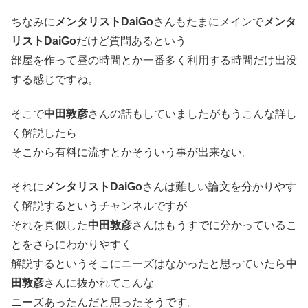
ちなみに
メンタリストDaiGo
さんもたまにメインで
メンタ
リストDaiGo
だけど質問あるという
部屋を作って昼の時間とか一番多く利用する時間だけ出没
する感じですね。
そこで
中田敦彦
さんの話もしていましたがもうこんな詳し
く解説したら
そこから有料に流すとかそういう事が出来ない。
それに
メンタリストDaiGo
さんは難しい論文を分かりやす
く解説するというチャンネルですが
それを真似した
中田敦彦
さんはもうすでに分かっているこ
とをさらにわかりやすく
解説するというそこにニーズはなかったと思っていたら
中
田敦彦
さんに抜かれてこんな
ニーズあったんだと思ったそうです。