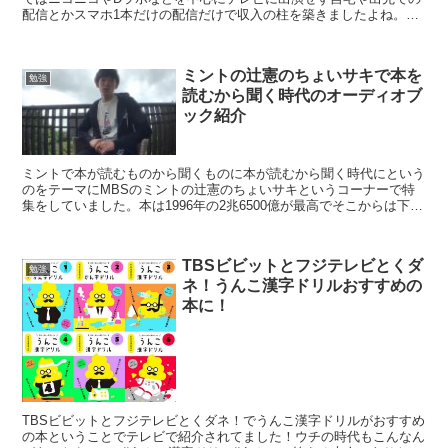
配信とかスマホ1本だけの配信だけで収入の柱を築きましたよね。そ
んなメンタリストDaiGoさんの父親や母親はどんな...
ミントの辻憲のちょいサキで本を
勉強
読むから聞く時代のオーディオブ
ック紹介
ミントで本が読むものから聞くものに本が読むから聞く時代にという
のをテーマにMBSのミントの辻憲のちょいサキというコーナーで特
集をしていました。本は1996年の2兆6500億が最高でそこからは下降
が続いているようです。そんななかでオーディオブ...
TBSビビットとフジテレビとくダ
勉強
ネ！うんこ漢字ドリルおすすめの
本に！
TBSビビットとフジテレビとくダネ！でうんこ漢字ドリルがおすすめ
の本ということでテレビで紹介されてました！ウチの時代もこんなん