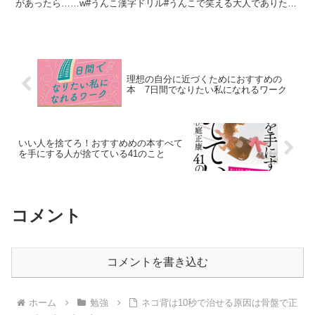
があったら……w#うんこ漢字ドリル#うんこで笑える大人でありたい
pic.twitter.com/jy8kHfBW1...
理想の自分に近づくためにおすすめの
本 7日間でなりたい私になれるワーク
いい人を捨てろ！おすすめめの本すべて
を手にする人が捨てている41のこと
コメント
コメントを書き込む
ホーム
勉強
ネコ背は10秒で治せる原因は骨盤で正