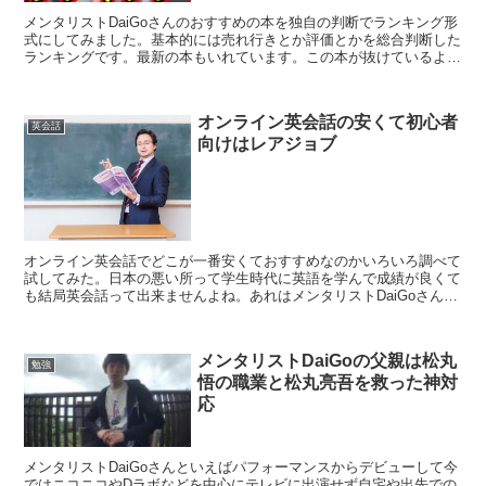
メンタリストDaiGoさんのおすすめの本を独自の判断でランキング形
式にしてみました。基本的には売れ行きとか評価とかを総合判断した
ランキングです。最新の本もいれています。この本が抜けているよと
かそういう情報はコメント欄で教えていただけると随時...
オンライン英会話の安くて初心者
英会話
向けはレアジョブ
オンライン英会話でどこが一番安くておすすめなのかいろいろ調べて
試してみた。日本の悪い所って学生時代に英語を学んで成績が良くて
も結局英会話って出来ませんよね。あれはメンタリストDaiGoさんも
言ってましたが日本の教育の仕方が悪いんですよね。最...
メンタリストDaiGoの父親は松丸
勉強
悟の職業と松丸亮吾を救った神対
応
メンタリストDaiGoさんといえばパフォーマンスからデビューして今
ではニコニコやDラボなどを中心にテレビに出演せず自宅や出先での