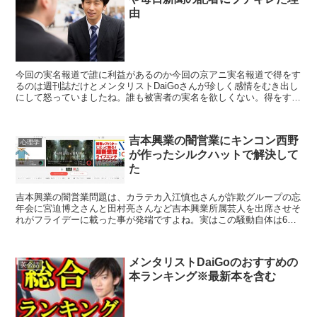
由
今回の実名報道で誰に利益があるのか今回の京アニ実名報道で得をす
るのは週刊誌だけとメンタリストDaiGoさんが珍しく感情をむき出し
にして怒っていましたね。誰も被害者の実名を欲しくない。得をする
のはマスコミ記者だけ。毎日新聞とＮＨＫのコメントに...
吉本興業の闇営業にキンコン西野
心理学
が作ったシルクハットで解決して
た
吉本興業の闇営業問題は、カラテカ入江慎也さんが詐欺グループの忘
年会に宮迫博之さんと田村亮さんなど吉本興業所属芸人を出席させそ
れがフライデーに載った事が発端ですよね。実はこの騒動自体は6月
7日発売のフライデーなのですが既に2ヶ月が経過しても収...
メンタリストDaiGoのおすすめの
英会話
本ランキング※最新本を含む