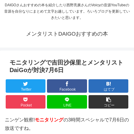
DAIGOさんおすすめの本を紹介したり西野亮廣さんのVoicyの音源YouTubeの
音源を自分なりにまとめて文字お越ししています。ろいろブログを更新してい
きたいと思います。
メンタリストDAIGOおすすめの本
モニタリングで吉田沙保里とメンタリスト
DaiGoが対決7月6日
Twitter
Facebook
はてブ
Pocket
LINE
コピー
ニンゲン観察!
モニタリング
の3時間スペシャルで7月6日の
放送ですね。