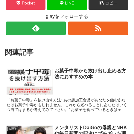
Pocket
LINE
コピー
glayをフォローする
関連記事
お菓子中毒から抜け出し止める方
ダイエット
法におすすめの本
「お菓子中毒」を抜け出す方法~あの超加工食品があなたを蝕むあな
たはお菓子中毒かもしれません。これから述べることにあなたはいく
つ当てはまるか考えてみて下さい。1お菓子を食べているときは至福
の時間2３時のおやつは毎日欠かせない3コーヒーにはお菓...
メンタリストDaiGoの母親とNHK
心理学
や毎日新聞の記者にブチギレた理