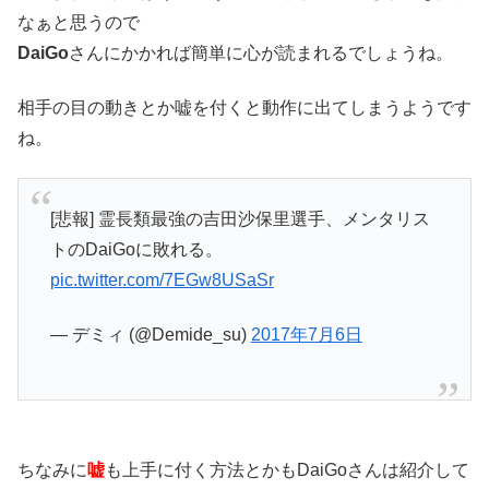
なぁと思うので
DaiGo
さんにかかれば簡単に心が読まれるでしょうね。
相手の目の動きとか嘘を付くと動作に出てしまうようです
ね。
[悲報] 霊長類最強の吉田沙保里選手、メンタリス
トのDaiGoに敗れる。
pic.twitter.com/7EGw8USaSr
— デミィ (@Demide_su)
2017年7月6日
ちなみに
嘘
も上手に付く方法とかもDaiGoさんは紹介して