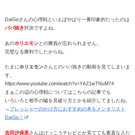
DaiGoさんの心理戦といえばやはり一番印象的だったのは
ババ抜き
対決ですよね。
あの
ホリエモン
との勝負が忘れられません。
完璧なる勝利でしたからね。
たまに
ホリエモン
さんとのババ抜きの動画を見てしまいま
す。
https://www.youtube.com/watch?v=YAZ1wTNuM74
まぁこの辺の心理戦についてはこちらの記事でも
いろいろと相手の嘘を見破り方とかを紹介してましたね。
→
プレッシャーのかけ方におすすめの本をメンタリスト
DaiGo！
吉田沙保里
さんはけっこうテレビとか見てても素直な人だ