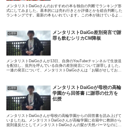
メンタリストDaiGoさんのおすすめの本を独自の判断でランキング形
式にしてみました。基本的には売れ行きとか評価とかを総合判断した
ランキングです。最新の本もいれています。この本が抜けているよと
かそういう情報はコメント欄で教えていただけると随時...
メンタリストDaiGo差別発言で謝
心理学
罪も飲むシリカCM降板
メンタリストDaiGoさんが13日、自身のYouTubeチャンネルで生放送
を配信し、批判を呼んでいる自身の差別発言について謝罪しました。
一連の発言について、メンタリストDaiGoさんは「お騒がせしており
ます、このたびは大変申し訳ありませんで...
メンタリストDaiGoが母校の高輪
心理学
学園から回答書 に謝罪の仕方を
伝授
メンタリストDaiGoさんが母校の高輪学園からの回答書を読み上げて
いましたね。メンタリストDaiGoさんが高輪学園に在籍中に教師から
規則違反だとしてメンタリストDaiGoさんの髪が天然パーマなのにパ