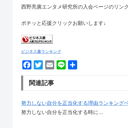
西野亮廣エンタメ研究所の入会ページのリン
ポチッと応援クリックお願いします↓
ビジネス書ランキング
F
T
E
Li
共
a
wi
m
n
有
c
tt
ail
e
関連記事
e
er
b
努力しない自分を正当化する理由ランキングベ
o
努力しない自分を正当化する時に…
o