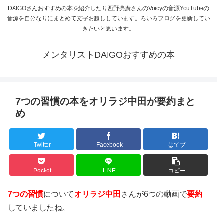
DAIGOさんおすすめの本を紹介したり西野亮廣さんのVoicyの音源YouTubeの
音源を自分なりにまとめて文字お越ししています。ろいろブログを更新してい
きたいと思います。
メンタリストDAIGOおすすめの本
7つの習慣の本をオリラジ中田が要約まと
め
Twitter
Facebook
はてブ
Pocket
LINE
コピー
7つの習慣
について
オリラジ中田
さんが6つの動画で
要約
していましたね。