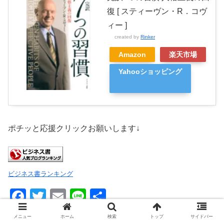
復 [ スティーヴン・R．コヴ
ィー ]
created by
Rinker
Amazon
楽天市場
Yahooショッピング
ポチッと応援クリックお願いします↓
ビジネス書ランキング
F
T
E
Li
共
a
wi
m
n
有
メニュー
ホーム
検索
トップ
サイドバー