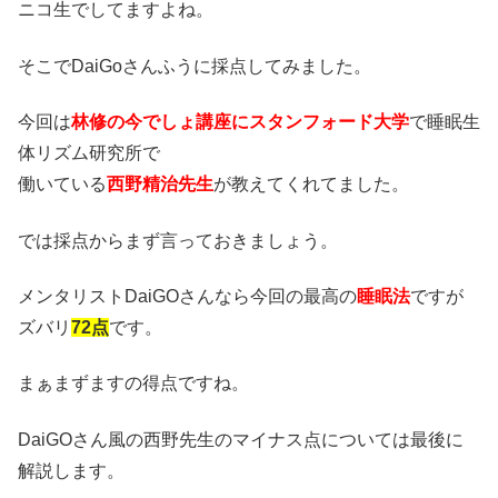
ニコ生でしてますよね。
そこでDaiGoさんふうに採点してみました。
今回は
林修の今でしょ講座にスタンフォード大学
で睡眠生
体リズム研究所で
働いている
西野精治先生
が教えてくれてました。
では採点からまず言っておきましょう。
メンタリストDaiGOさんなら今回の最高の
睡眠法
ですが
ズバリ
72点
です。
まぁまずますの得点ですね。
DaiGOさん風の西野先生のマイナス点については最後に
解説します。