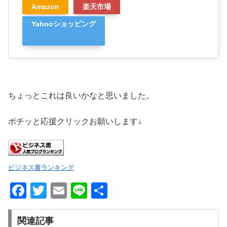
Amazon
楽天市場
Yahooショッピング
ちょっとこれは良いかなと思いました。
ポチッと応援クリックお願いします↓
ビジネス書ランキング
F
T
E
Li
共
a
wi
m
n
有
c
tt
ail
e
関連記事