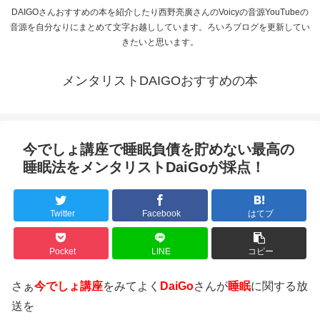
DAIGOさんおすすめの本を紹介したり西野亮廣さんのVoicyの音源YouTubeの
音源を自分なりにまとめて文字お越ししています。ろいろブログを更新してい
きたいと思います。
メンタリストDAIGOおすすめの本
今でしょ講座で睡眠負債を貯めない最高の
睡眠法をメンタリストDaiGoが採点！
Twitter
Facebook
はてブ
Pocket
LINE
コピー
さぁ
今でしょ講座
をみてよく
DaiGo
さんが
睡眠
に関する放
送を