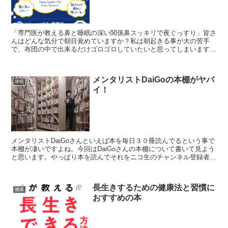
「専門医が教える鼻と睡眠の深い関係鼻スッキリで夜ぐっすり」皆さ
んはどんな気分で朝目覚めていますか？私は朝起きる事が大の苦手
で、布団の中で出来るだけゴロゴロしていたいと思ってしまいます。
朝目が覚めるのが快適だったら、これ程嬉しいことはないです...
メンタリストDaiGoの本棚がヤバ
睡眠
イ！
メンタリストDaiGoさんといえば本を毎日３０冊読んでるという事で
本棚が凄いですよね。今回はDaiGoさんの本棚について書いて見よう
と思います。やっぱり本を読んでそれをニコ生のチャンネル登録者に
分り易く説明することで収入にしてますよね。なの...
長生きするための健康法と習慣に
健康
おすすめの本