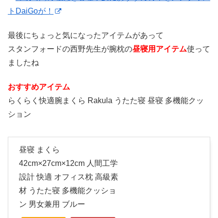
トDaiGoが！
最後にちょっと気になったアイテムがあって
スタンフォードの西野先生が腕枕の
昼寝用アイテム
使って
ましたね
おすすめアイテム
らくらく快適腕まくら Rakula うたた寝 昼寝 多機能クッ
ション
昼寝 まくら
42cm×27cm×12cm 人間工学
設計 快適 オフィス枕 高級素
材 うたた寝 多機能クッショ
ン 男女兼用 ブルー