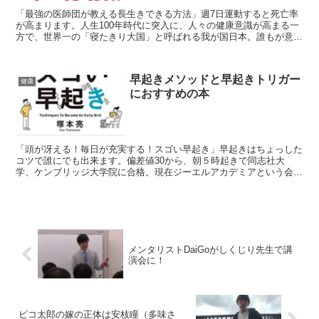
「最強の医師団が教える長生きできる方法」週7日運動すると死亡率
が高まります。人生100年時代に突入に、人々の健康意識が高まる一
方で、世界一の「寝たきり大国」と呼ばれる我が国日本。誰もが意識
する「健康寿命」の悩みに対し、日本を代表する名医10...
早起きメソッドと早起きトリガー
健康
におすすめの本
「頭が冴える！毎日が充実する！スゴい早起き」早起きはちょっした
コツで誰にでも出来ます。偏差値30から、朝５時起きで同志社大
学、ケンブリッジ大学院に合格。現在ジーエルアカデミアという会社
を運営されている「塚本亮」さんの「頭が冴える！毎日が充実...
メンタリストDaiGoがしくじり先生で講
演会に！
ピコ太郎の嫁の正体は安枝瞳（多味さ