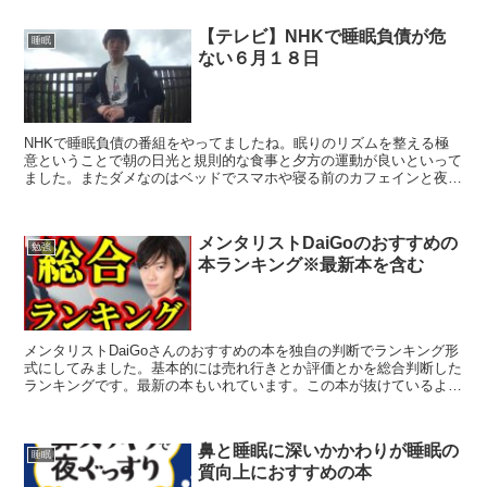
【テレビ】NHKで睡眠負債が危
睡眠
ない６月１８日
NHKで睡眠負債の番組をやってましたね。眠りのリズムを整える極
意ということで朝の日光と規則的な食事と夕方の運動が良いといって
ました。またダメなのはベッドでスマホや寝る前のカフェインと夜の
強い光は駄目なようです。２５万人にアンケートした結果平...
メンタリストDaiGoのおすすめの
勉強
本ランキング※最新本を含む
メンタリストDaiGoさんのおすすめの本を独自の判断でランキング形
式にしてみました。基本的には売れ行きとか評価とかを総合判断した
ランキングです。最新の本もいれています。この本が抜けているよと
かそういう情報はコメント欄で教えていただけると随時...
鼻と睡眠に深いかかわりが睡眠の
睡眠
質向上におすすめの本