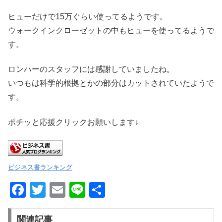
ヒューだけで15万ぐらい使ってるようです。
ウォークインクローゼットの中もヒューを使ってるようで
す。
ロンハーのスタッフには感謝していましたね。
いつもは科学的根拠とかの部分はカットされていたようで
す。
ポチッと応援クリックお願いします↓
ビジネス書ランキング
F
T
E
Li
共
a
wi
m
n
有
c
tt
ail
e
関連記事