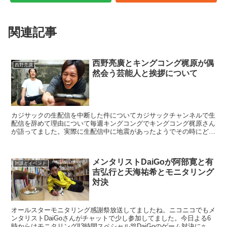
関連記事
西野亮廣とキングコング梶原が偶
西野亮廣
然会う芸能人と挨拶について
カジサックの生配信を中断した件についてカジサックチャンネルで生
配信を辞めて理由について毎週キングコングでキングコング梶原さん
が語ってました。実際に生配信中に地震があったようでその時にどう
対応していいか分からなくて少人数のスタッフでやっている...
メンタリストDaiGoが阿部寛と有
対談とイベント
吉弘行と天海祐希とモニタリング
対決
オールスターモニタリング感謝祭放送してましたね。ニコニコでもメ
ンタリストDaiGoさんがチャットで少し参加してました。今日よる6
時からはモニタリング‼️3時間スペシャル🎊DaiGoのゲーム対決に⭐️阿