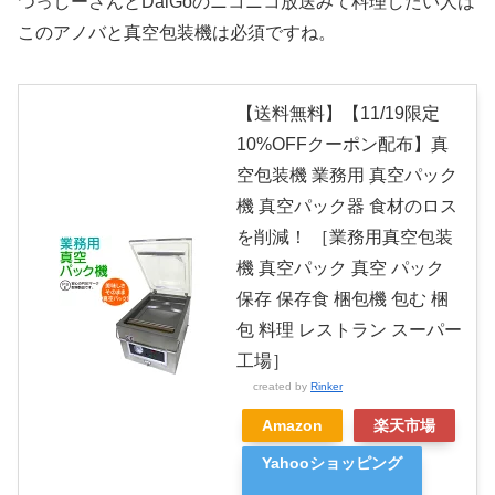
つっしーさんとDaiGoのニコニコ放送みて料理したい人は
このアノバと真空包装機は必須ですね。
【送料無料】【11/19限定
10%OFFクーポン配布】真
空包装機 業務用 真空パック
機 真空パック器 食材のロス
を削減！ ［業務用真空包装
機 真空パック 真空 パック
保存 保存食 梱包機 包む 梱
包 料理 レストラン スーパー
工場］
created by
Rinker
Amazon
楽天市場
Yahooショッピング