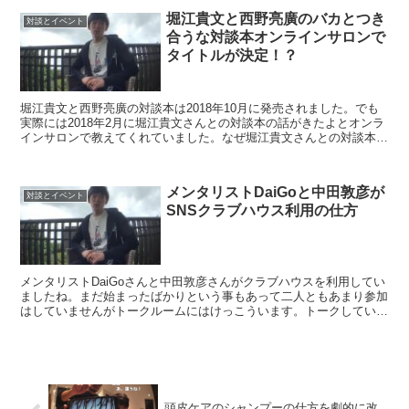
堀江貴文と西野亮廣のバカとつき
対談とイベント
合うな対談本オンラインサロンで
タイトルが決定！？
堀江貴文と西野亮廣の対談本は2018年10月に発売されました。でも
実際には2018年2月に堀江貴文さんとの対談本の話がきたよとオンラ
インサロンで教えてくれていました。なぜ堀江貴文さんとの対談本の
話をオンラインサロンでしたかというと堀江貴文さ...
メンタリストDaiGoと中田敦彦が
対談とイベント
SNSクラブハウス利用の仕方
メンタリストDaiGoさんと中田敦彦さんがクラブハウスを利用してい
ましたね。まだ始まったばかりという事もあって二人ともあまり参加
はしていませんがトークルームにはけっこういます。トークしている
芸能人たちもこの二人は今絶対分析しているはずという...
頭皮ケアのシャンプーの仕方を劇的に改