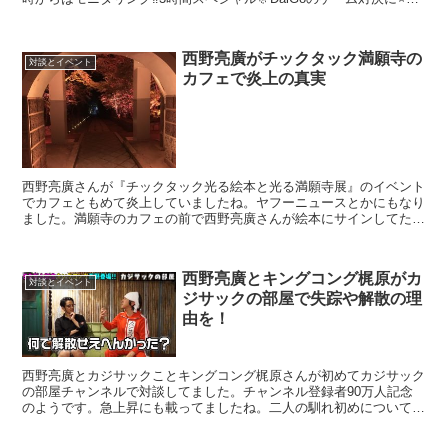
部寛⭐️天海祐希⭐️有吉弘行豪華ゲストが...
西野亮廣がチックタック満願寺の
対談とイベント
カフェで炎上の真実
西野亮廣さんが『チックタック光る絵本と光る満願寺展』のイベント
でカフェともめて炎上していましたね。ヤフーニュースとかにもなり
ました。満願寺のカフェの前で西野亮廣さんが絵本にサインしてたら
営業妨害だから他でやってくれとクレームが入ったんですね...
西野亮廣とキングコング梶原がカ
対談とイベント
ジサックの部屋で失踪や解散の理
由を！
西野亮廣とカジサックことキングコング梶原さんが初めてカジサック
の部屋チャンネルで対談してました。チャンネル登録者90万人記念
のようです。急上昇にも載ってましたね。二人の馴れ初めについてま
ずは話してました。スポンサーリンク(adsbygoog...