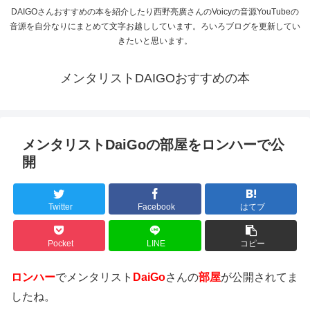
DAIGOさんおすすめの本を紹介したり西野亮廣さんのVoicyの音源YouTubeの
音源を自分なりにまとめて文字お越ししています。ろいろブログを更新してい
きたいと思います。
メンタリストDAIGOおすすめの本
メンタリストDaiGoの部屋をロンハーで公
開
Twitter
Facebook
はてブ
Pocket
LINE
コピー
ロンハー
でメンタリスト
DaiGo
さんの
部屋
が公開されてま
したね。