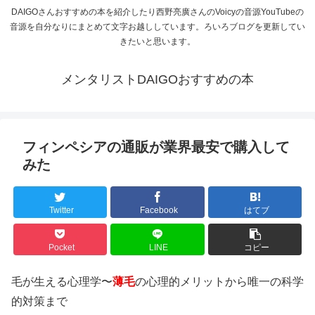
DAIGOさんおすすめの本を紹介したり西野亮廣さんのVoicyの音源YouTubeの
音源を自分なりにまとめて文字お越ししています。ろいろブログを更新してい
きたいと思います。
メンタリストDAIGOおすすめの本
フィンペシアの通販が業界最安で購入して
みた
Twitter
Facebook
はてブ
Pocket
LINE
コピー
毛が生える心理学〜
薄毛
の心理的メリットから唯一の科学
的対策まで