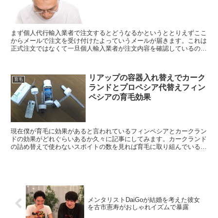
まず個人代行輸入業者で注文するとどうなるかというととりえずここ
からメールで注文を受け付けたよっていうメールが届きます。これは
正式注文ではなくて一旦個人輸入業者が注文内容を確認しているのだ
と思います。なぜいきなり注文出来ないかというと転売を防...
リアップの容器入れ替えでカーク
育毛
ランドとプロペシア代替えフィン
ペシアの育毛効果
現在僕が育毛に効果があると言われているフィンペシアとカークラン
ドの効果がどれぐらいあるか久々に記事にしてみます。カークランド
の詰め替えで使わないスポイトの数を見れば育毛に取り組んでいる様
子が分かっていただけると思いますがカークランドとフィン...
メンタリストDaiGoが結婚を考えた彼女
を古市憲寿がおしゃれイズムで暴露