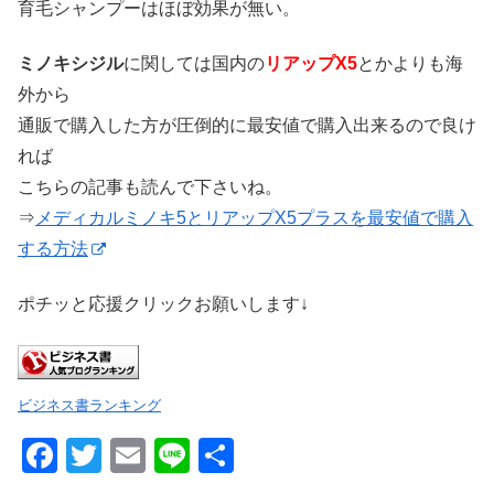
育毛シャンプーはほぼ効果が無い。
ミノキシジル
に関しては国内の
リアップX5
とかよりも海
外から
通販で購入した方が圧倒的に最安値で購入出来るので良け
れば
こちらの記事も読んで下さいね。
⇒
メディカルミノキ5とリアップX5プラスを最安値で購入
する方法
ポチッと応援クリックお願いします↓
ビジネス書ランキング
F
T
E
Li
共
a
wi
m
n
有