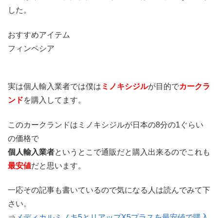
した。
おすすめアイテム
フィンペシア
実は個人輸入業者では僕は
ミノキシジル
が目的で
カークラ
ンド
を購入してます。
このカークランドはミノキシジルが日本の8分の1ぐらい
の価格で
個人輸入業者
というとこで通販だと購入出来るのでこれも
最安値
だと思います。
一応その記事も書いているので気になる人は読んでみて下
さい。
⇒
メディカルミノキ5とリアップX5プラスを最安値で購入