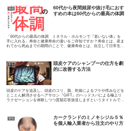
60代から夜間頻尿や抜け毛におす
勉強
すめの本は60代からの最高の体調
「60代からの最高の体調 ミネラル・ホルモンで『老いない体』を
手に入れる」寿命と健康寿命の違いをご存知ですか？寿命とは、産ま
れてから死ぬまでの期間のことで、健康寿命とは、自立して日常生活
を送ることが出来る期間を指しています。2019年時点の...
頭皮ケアのシャンプーの仕方を劇
育毛
的に改善する方法
頭皮のケアを追及し、頭皮のコリ、脂、乾燥によるフケや痒みなどを
とことん解消させるヘアサロン『GIFT』のヘッドスパによる極上リ
ラクゼーションを体験しつつ質疑応答放送しますというタイトルでメ
ンタリストDaiGoが実際にアサロン『GIFT』を貸...
カークランドのミノキシジル５％
育毛
を個人輸入業者から注文のやり方