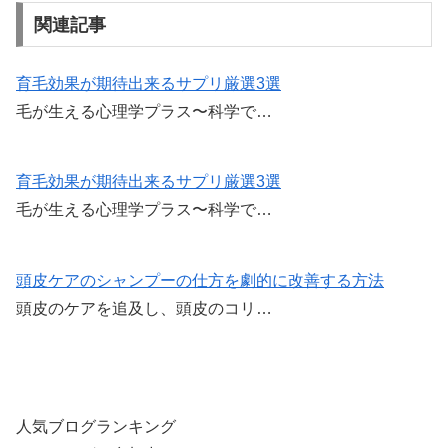
c
tt
ail
e
関連記事
e
er
b
育毛効果が期待出来るサプリ厳選3選
毛が生える心理学プラス〜科学で…
o
o
k
育毛効果が期待出来るサプリ厳選3選
毛が生える心理学プラス〜科学で…
頭皮ケアのシャンプーの仕方を劇的に改善する方法
頭皮のケアを追及し、頭皮のコリ…
人気ブログランキング