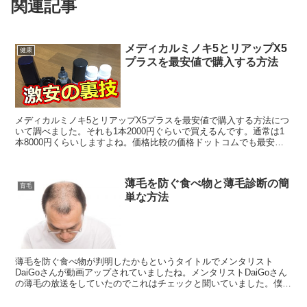
関連記事
メディカルミノキ5とリアップX5
健康
プラスを最安値で購入する方法
メディカルミノキ5とリアップX5プラスを最安値で購入する方法につ
いて調べました。それも1本2000円ぐらいで買えるんです。通常は1
本8000円くらいしますよね。価格比較の価格ドットコムでも最安値
6500円くらいです。それが2000円未満で購...
薄毛を防ぐ食べ物と薄毛診断の簡
育毛
単な方法
薄毛を防ぐ食べ物が判明したかもというタイトルでメンタリスト
DaiGoさんが動画アップされていましたね。メンタリストDaiGoさん
の薄毛の放送をしていたのでこれはチェックと聞いていました。僕も
薄毛になってきて育毛出来ないかなといろいろテスト中...