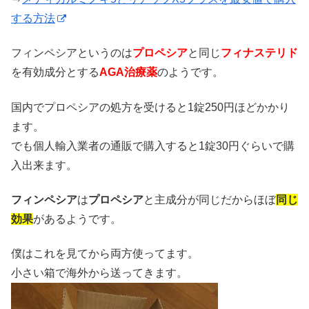
する方法
フィンペシアというのは
プロペシア
と同じ
フィナステリド
を有効成分とする
AGA治療薬
のようです。
国内でプロペシアの処方を受けると1錠250円ほどかかり
ます。
でも個人輸入業者の通販で購入すると1錠30円ぐらいで購
入出来ます。
フィンペシア
は
プロペシア
と主成分が同じだからほぼ
同じ
効果
があるようです。
僕はこれを見てから両方使ってます。
小さい箱で海外から送ってきます。