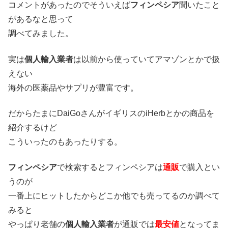
コメントがあったのでそういえば
フィンペシア
聞いたこと
があるなと思って
調べてみました。
実は
個人輸入業者
は以前から使っていてアマゾンとかで扱
えない
海外の医薬品やサプリが豊富です。
だからたまにDaiGoさんがイギリスのiHerbとかの商品を
紹介するけど
こういったのもあったりする。
フィンペシア
で検索するとフィンペシアは
通販
で購入とい
うのが
一番上にヒットしたからどこか他でも売ってるのか調べて
みると
やっぱり老舗の
個人輸入業者
が通販では
最安値
となってま