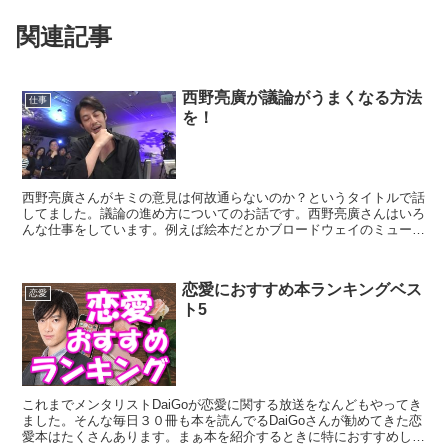
関連記事
西野亮廣が議論がうまくなる方法
仕事
を！
西野亮廣さんがキミの意見は何故通らないのか？というタイトルで話
してました。議論の進め方についてのお話です。西野亮廣さんはいろ
んな仕事をしています。例えば絵本だとかブロードウェイのミュージ
カルだったりオンラインサロンの運営とかですね。オンライ...
恋愛におすすめ本ランキングベス
恋愛
ト5
これまでメンタリストDaiGoが恋愛に関する放送をなんどもやってき
ました。そんな毎日３０冊も本を読んでるDaiGoさんが勧めてきた恋
愛本はたくさんあります。まぁ本を紹介するときに特におすすめして