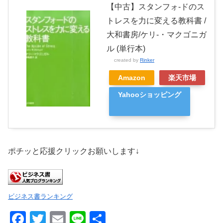
【中古】スタンフォ-ドのス
トレスを力に変える教科書 /
大和書房/ケリ-・マクゴニガ
ル (単行本)
created by
Rinker
Amazon
楽天市場
Yahooショッピング
ポチッと応援クリックお願いします↓
ビジネス書ランキング
F
T
E
Li
共