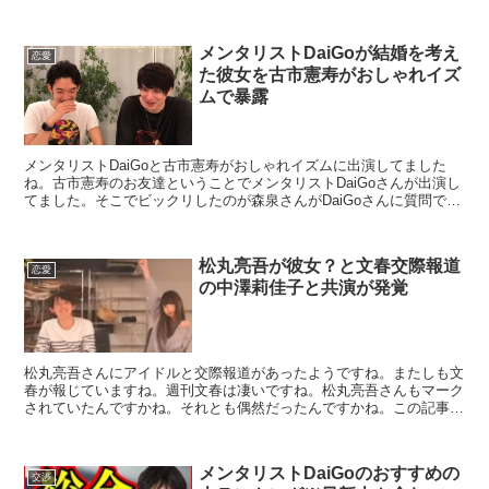
いたりとか今回はこの本を元に話しているとか紹介...
メンタリストDaiGoが結婚を考え
恋愛
た彼女を古市憲寿がおしゃれイズ
ムで暴露
メンタリストDaiGoと古市憲寿がおしゃれイズムに出演してました
ね。古市憲寿のお友達ということでメンタリストDaiGoさんが出演し
てました。そこでビックリしたのが森泉さんがDaiGoさんに質問で好
きな人が考えてることも分かるのと質問したら当...
松丸亮吾が彼女？と文春交際報道
恋愛
の中澤莉佳子と共演が発覚
松丸亮吾さんにアイドルと交際報道があったようですね。またしも文
春が報じていますね。週刊文春は凄いですね。松丸亮吾さんもマーク
されていたんですかね。それとも偶然だったんですかね。この記事で
驚いたのは松丸亮吾さんは今年約400本のテレビ出演をし...
メンタリストDaiGoのおすすめの
交渉