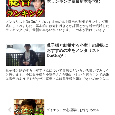
本ランキング※最新本を含む
メンタリストDaiGoさんのおすすめの本を独自の判断でランキング形
式にしてみました。基本的には売れ行きとか評価とかを総合判断した
ランキングです。最新の本もいれています。この本が抜けているよと
かそういう情報はコメント欄で教えていただけると随時...
眞子様と結婚する小室圭の趣味に
仕事
おすすめの本をメンタリスト
DaiGoが！
眞子様と結婚する小室圭さんについて趣味などいろいろ書いてみよう
と思います。今回眞子様と小室圭さんが婚約されたと言うことで結婚
は来年のようですがなぜ小室圭さんは眞子様と婚約できたのか？以前
DaiGoさんの放送でもやってましたがこの小室圭さんが...
ダイエットの心理学におすすめの本