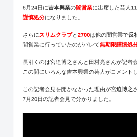
6月24日に
吉本興業
の
闇営業
に出席した芸人1
謹慎処分
になりました。
さらに
スリムクラブ
と
2700
は他の闇営業で
反
闇営業に行っていたのがバレて
無期限謹慎処
長引くのは宮迫博之さんと田村亮さんが記者
この間にいろんな吉本興業の芸人がコメント
この記者会見を開かなかった理由が
宮迫博之
7月20日の記者会見で分かりました。