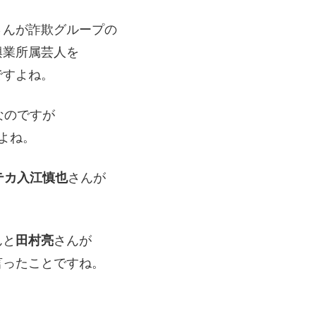
さんが詐欺グループの
興業所属芸人を
ですよね。
なのですが
よね。
テカ入江慎也
さんが
んと
田村亮
さんが
言ったことですね。