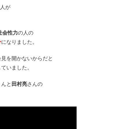
1人が
社会性力
の人の
分
になりました。
会見を開かないからだと
していました。
さんと
田村亮
さんの