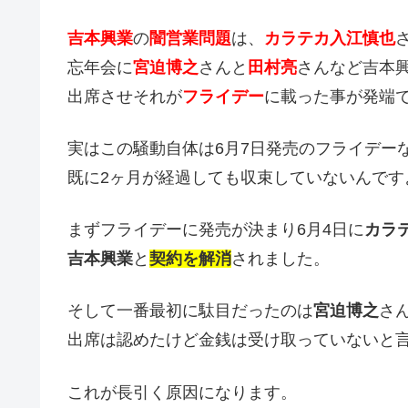
吉本興業
の
闇営業問題
は、
カラテカ入江慎也
忘年会に
宮迫博之
さんと
田村亮
さんなど吉本
出席させそれが
フライデー
に載った事が発端
実はこの騒動自体は6月7日発売のフライデー
既に2ヶ月が経過しても収束していないんです
まずフライデーに発売が決まり6月4日に
カラ
吉本興業
と
契約を解消
されました。
そして一番最初に駄目だったのは
宮迫博之
さ
出席は認めたけど金銭は受け取っていないと
これが長引く原因になります。