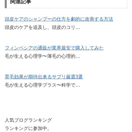
c
tt
ail
e
関連記事
e
er
b
頭皮ケアのシャンプーの仕方を劇的に改善する方法
頭皮のケアを追及し、頭皮のコリ…
o
o
k
フィンペシアの通販が業界最安で購入してみた
毛が生える心理学〜薄毛の心理的…
育毛効果が期待出来るサプリ厳選3選
毛が生える心理学プラス〜科学で…
人気ブログランキング
ランキングに参加中。