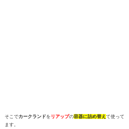
そこで
カークランド
を
リアップ
の
容器に詰め替え
て使って
ます。