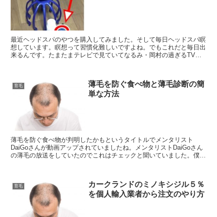
最近ヘッドスパのやつを購入してみました。そして毎日ヘッドスパ瞑
想しています。瞑想って習慣化難しいですよね。でもこれだと毎日出
来るんです。たまたまテレビで見ていてなるみ・岡村の過ぎるTVと
いう番組でこの商品を紹介していました。おすすめアイテム...
薄毛を防ぐ食べ物と薄毛診断の簡
育毛
単な方法
薄毛を防ぐ食べ物が判明したかもというタイトルでメンタリスト
DaiGoさんが動画アップされていましたね。メンタリストDaiGoさん
の薄毛の放送をしていたのでこれはチェックと聞いていました。僕も
薄毛になってきて育毛出来ないかなといろいろテスト中...
カークランドのミノキシジル５％
育毛
を個人輸入業者から注文のやり方