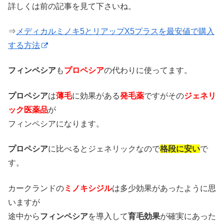
詳しくは前の記事を見て下さいね。
⇒
メディカルミノキ5とリアップX5プラスを最安値で購入
する方法
フィンペシア
も
プロペシア
の代わりに使ってます。
プロペシア
は
薄毛
に効果がある
発毛薬
ですがその
ジェネリ
ック医薬品
が
フィンペシアになります。
プロペシア
に比べるとジェネリックなので
格段に安い
で
す。
カークランドの
ミノキシジル
は多少効果があったように思
いますが
途中から
フィンペシア
を導入して
育毛効果
が確実にあった