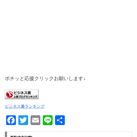
ポチッと応援クリックお願いします↓
ビジネス書ランキング
F
T
E
Li
共
a
wi
m
n
有