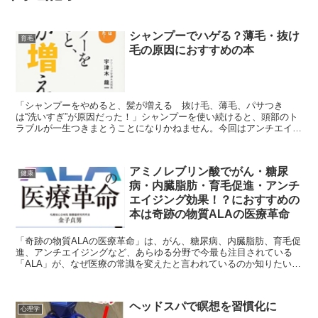
シャンプーでハゲる？薄毛・抜け
育毛
毛の原因におすすめの本
「シャンプーをやめると、髪が増える 抜け毛、薄毛、パサつき
は“洗いすぎ”が原因だった！」シャンプーを使い続けると、頭部のト
ラブルが一生つきまとうことになりかねません。今回はアンチエイジ
ング治療専門の宇津木龍一先生の「シャンプーをやめると、髪...
アミノレブリン酸でがん・糖尿
健康
病・内臓脂肪・育毛促進・アンチ
エイジング効果！？におすすめの
本は奇跡の物質ALAの医療革命
「奇跡の物質ALAの医療革命」は、がん、糖尿病、内臓脂肪、育毛促
進、アンチエイジングなど、あらゆる分野で今最も注目されている
「ALA」が、なぜ医療の常識を変えたと言われているのか知りたい人
におすすめの１冊となっています。●５分でわかる！「A...
ヘッドスパで瞑想を習慣化に
心理学