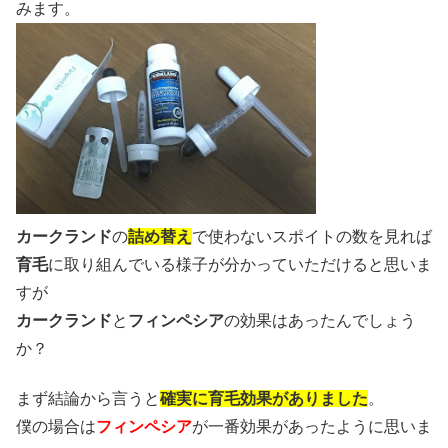
みます。
カークランド
の
詰め替え
で使わないスポイトの数を見れば
育毛
に取り組んでいる様子が分かっていただけると思いま
すが
カークランド
と
フィンペシア
の効果はあったんでしょう
か？
まず結論から言うと
確実に育毛効果がありました
。
僕の場合は
フィンペシア
が一番効果があったように思いま