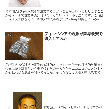
まず個人代行輸入業者で注文するとどうなるかというととりえずここ
からメールで注文を受け付けたよっていうメールが届きます。これは
正式注文ではなくて一旦個人輸入業者が注文内容を確認しているのだ
と思います。なぜいきなり注文出来ないかというと転売を防...
フィンペシアの通販が業界最安で
育毛
購入してみた
毛が生える心理学〜薄毛の心理的メリットから唯一の科学的対策まで
今回は薄毛対策という事で僕もその一人だからニコニコのコメントと
かも見ながら放送を聞いてました。そしたらここの個人輸入業者でフ
ィンペシアを使ったら髪が生えたというコメントがあったの...
房広治がEXコインとネパールと日本のパ