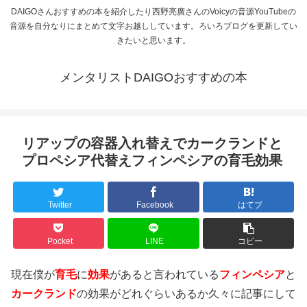
DAIGOさんおすすめの本を紹介したり西野亮廣さんのVoicyの音源YouTubeの
音源を自分なりにまとめて文字お越ししています。ろいろブログを更新してい
きたいと思います。
メンタリストDAIGOおすすめの本
リアップの容器入れ替えでカークランドと
プロペシア代替えフィンペシアの育毛効果
Twitter
Facebook
はてブ
Pocket
LINE
コピー
現在僕が
育毛
に
効果
があると言われている
フィンペシア
と
カークランド
の効果がどれぐらいあるか久々に記事にして