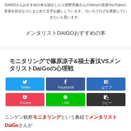
DAIGOさんおすすめの本を紹介したり西野亮廣さんのVoicyの音源YouTubeの
音源を自分なりにまとめて文字お越ししています。ろいろブログを更新してい
きたいと思います。
メンタリストDAIGOおすすめの本
モニタリングで篠原凉子&福士蒼汰VSメン
タリストDaiGoの心理戦
Twitter
Facebook
はてブ
Pocket
LINE
コピー
ニンゲン観察
モニタリング
という番組で
メンタリスト
DaiGo
さんが