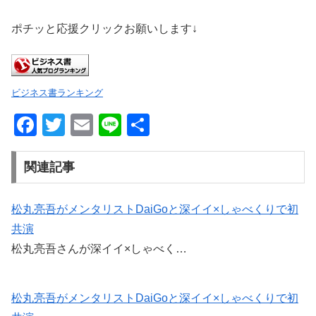
ポチッと応援クリックお願いします↓
ビジネス書ランキング
F
T
E
Li
共
a
wi
m
n
有
c
tt
ail
e
関連記事
e
er
b
松丸亮吾がメンタリストDaiGoと深イイ×しゃべくりで初
共演
o
松丸亮吾さんが深イイ×しゃべく…
o
k
松丸亮吾がメンタリストDaiGoと深イイ×しゃべくりで初