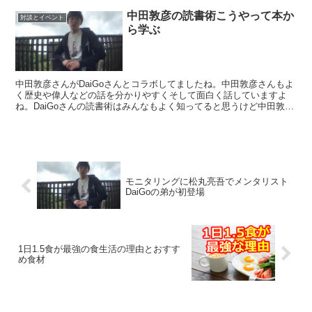
中田敦彦の読書術こうやって本か
対談とイベント
ら学ぶ
中田敦彦さんがDaiGoさんとコラボしてましたね。中田敦彦さんもよ
く歴史や偉人などの話を分かりやすくそして面白く話していますよ
ね。DaiGoさんの読書術はみんなもよく知ってると思うけど中田敦彦
さんは独特な読書術なんですね。中田敦彦さんは読書...
モニタリングに松丸亮吾でメンタリスト
DaiGoの弟が初登場
1日1.5食が最強の食生活の理由とおすす
め食材