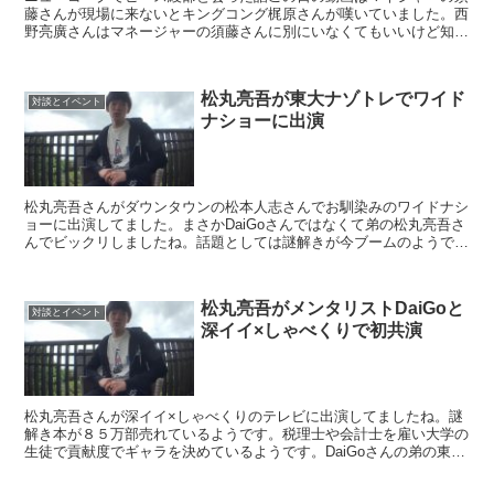
藤さんが現場に来ないとキングコング梶原さんが嘆いていました。西
野亮廣さんはマネージャーの須藤さんに別にいなくてもいいけど知ら
ない現場でどこが入り口か分からないときとかにはいて欲し...
松丸亮吾が東大ナゾトレでワイド
対談とイベント
ナショーに出演
松丸亮吾さんがダウンタウンの松本人志さんでお馴染みのワイドナシ
ョーに出演してました。まさかDaiGoさんではなくて弟の松丸亮吾さ
んでビックリしましたね。話題としては謎解きが今ブームのようで呼
ばれたようです。東大ナゾトレAnotherVisi...
松丸亮吾がメンタリストDaiGoと
対談とイベント
深イイ×しゃべくりで初共演
松丸亮吾さんが深イイ×しゃべくりのテレビに出演してましたね。謎
解き本が８５万部売れているようです。税理士や会計士を雇い大学の
生徒で貢献度でギャラを決めているようです。DaiGoさんの弟の東大
生の松丸亮吾さんに密着してました。スポンサーリンク...