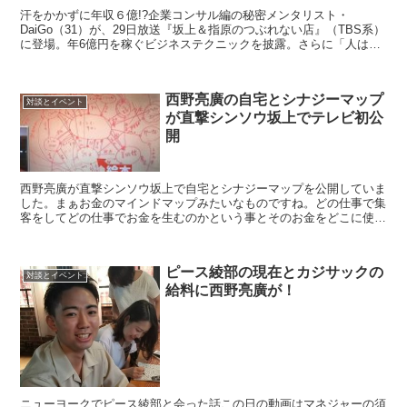
汗をかかずに年収６億!?企業コンサル編の秘密メンタリスト・
DaiGo（31）が、29日放送『坂上＆指原のつぶれない店』（TBS系）
に登場。年6億円を稼ぐビジネステクニックを披露。さらに「人は恋
するとチンパンジーになる」と失恋経験を語り、視聴...
西野亮廣の自宅とシナジーマップ
対談とイベント
が直撃シンソウ坂上でテレビ初公
開
西野亮廣が直撃シンソウ坂上で自宅とシナジーマップを公開していま
した。まぁお金のマインドマップみたいなものですね。どの仕事で集
客をしてどの仕事でお金を生むのかという事とそのお金をどこに使っ
ていくのかという事ですね。西野亮廣が自宅でシナジーマッ...
ピース綾部の現在とカジサックの
対談とイベント
給料に西野亮廣が！
ニューヨークでピース綾部と会った話この日の動画はマネジャーの須