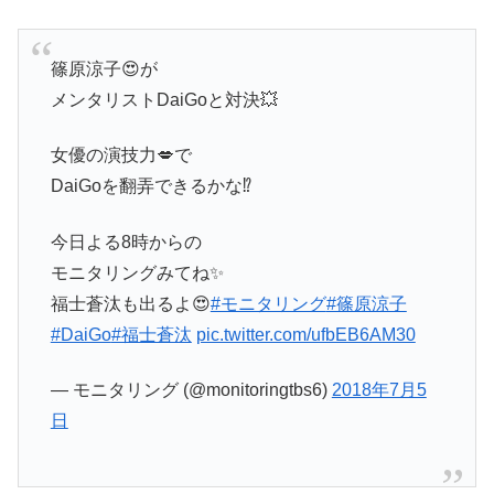
篠原涼子😍が
メンタリストDaiGoと対決💥
女優の演技力💋で
DaiGoを翻弄できるかな⁉
今日よる8時からの
モニタリングみてね✨
福士蒼汰も出るよ😍
#モニタリング
#篠原涼子
#DaiGo
#福士蒼汰
pic.twitter.com/ufbEB6AM30
— モニタリング (@monitoringtbs6)
2018年7月5
日