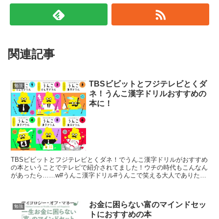
関連記事
TBSビビットとフジテレビとくダ
勉強
ネ！うんこ漢字ドリルおすすめの
本に！
TBSビビットとフジテレビとくダネ！でうんこ漢字ドリルがおすすめ
の本ということでテレビで紹介されてました！ウチの時代もこんなん
があったら……w#うんこ漢字ドリル#うんこで笑える大人でありたい
pic.twitter.com/jy8kHfBW1...
お金に困らない富のマインドセッ
勉強
トにおすすめの本