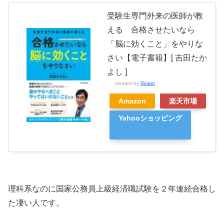
受験生専門外来の医師が教
える 合格させたいなら
「脳に効くこと」をやりな
さい【電子書籍】[ 吉田たか
よし ]
created by
Rinker
Amazon
楽天市場
Yahooショッピング
理科系なのに国家公務員上級経済職試験を２年連続合格し
た凄い人です。