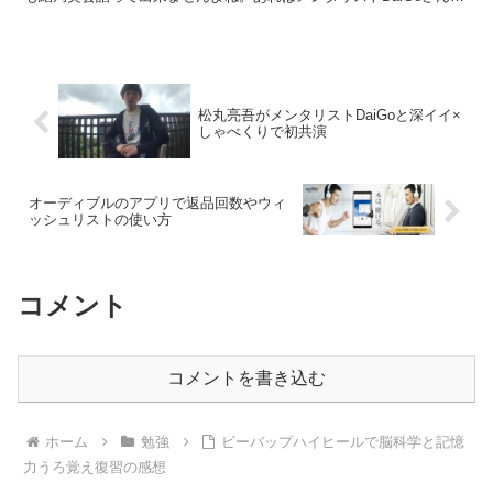
言ってましたが日本の教育の仕方が悪いんですよね。最...
松丸亮吾がメンタリストDaiGoと深イイ×
しゃべくりで初共演
オーディブルのアプリで返品回数やウィ
ッシュリストの使い方
コメント
コメントを書き込む
ホーム
勉強
ビーバップハイヒールで脳科学と記憶
力うろ覚え復習の感想