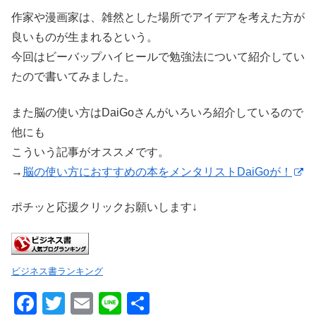
作家や漫画家は、雑然とした場所でアイデアを考えた方が
良いものが生まれるという。
今回はビーバップハイヒールで勉強法について紹介してい
たので書いてみました。
また脳の使い方はDaiGoさんがいろいろ紹介しているので
他にも
こういう記事がオススメです。
→
脳の使い方におすすめの本をメンタリストDaiGoが！
ポチッと応援クリックお願いします↓
ビジネス書ランキング
F
T
E
Li
共