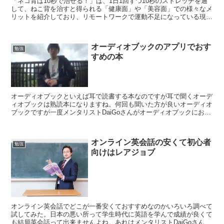
「ネコ背は10秒で治せる！」は、1日1回ずつ10秒のストレッチを通
して、ねこ背を治すと得られる「健康面」や「美容面」での様々なメ
リットを紹介しており、リモートワークで運動不足になっている現代
に特にオススメの本です。●ねこ背は根本治療をしない...
オーディオブックのアプリでおす
勉強
すめの本
オーディオブックといえば耳で読書する本なのですが耳で聞くオーデ
ィオブックは熟読本になりますね。何回も聞いた方が良いオーディオ
ブックですが一度メンタリストDaiGoさんがオーディオブックにおす
すめの本を紹介していた時がありました。その本はもち...
オンライン英会話の安くて初心者
勉強
向けはレアジョブ
オンライン英会話でどこが一番安くておすすめなのかいろいろ調べて
試してみた。日本の悪い所って学生時代に英語を学んで成績が良くて
も結局英会話って出来ませんよね。あれはメンタリストDaiGoさんも