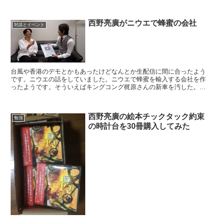
うです。炎上しているときに腹抱えて笑っているスタンプを...
西野亮廣がニウエで蜂蜜の会社
対談とイベント
台風や香港のデモとかもあったけどなんとか生配信に間に合ったよう
です。ニウエの話をしていました。ニウエで蜂蜜を輸入する会社を作
ったようです。そういえばキングコング梶原さんの新車を汚した。ト
ンボさんが次に乗るときにわざわざ靴チェックチェック大丈...
西野亮廣の絵本チックタック約束
勉強
の時計台を30冊購入してみた