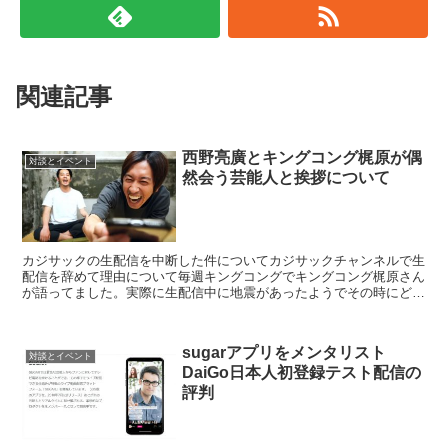
関連記事
西野亮廣とキングコング梶原が偶
対談とイベント
然会う芸能人と挨拶について
カジサックの生配信を中断した件についてカジサックチャンネルで生
配信を辞めて理由について毎週キングコングでキングコング梶原さん
が語ってました。実際に生配信中に地震があったようでその時にどう
対応していいか分からなくて少人数のスタッフでやっている...
sugarアプリをメンタリスト
対談とイベント
DaiGo日本人初登録テスト配信の
評判