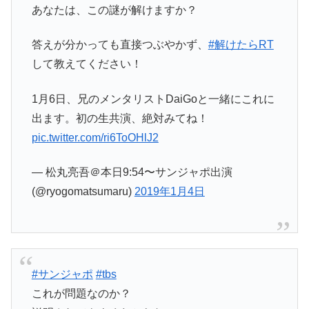
あなたは、この謎が解けますか？
答えが分かっても直接つぶやかず、
#解けたらRT
して教えてください！
1月6日、兄のメンタリストDaiGoと一緒にこれに
出ます。初の生共演、絶対みてね！
pic.twitter.com/ri6ToOHlJ2
— 松丸亮吾＠本日9:54〜サンジャポ出演
(@ryogomatsumaru)
2019年1月4日
#サンジャポ
#tbs
これが問題なのか？