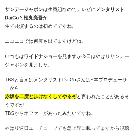
サンデージャポン
は生番組なのでテレビに
メンタリスト
DaiGo
と
松丸亮吾
が
生で共演するのは初めてですね。
ニコニコでは何度も出てますけどね。
いつもは
ワイドナショー
を見ますが今日はやはりサンデー
ジャポンを見ました。
TBSと言えばメンタリストDaiGoさんはS本プロデューサ
ーから
赤坂を二度と歩けなくしてやるぞ
と言われたことがあるそ
うですが
TBSからオファーがあったみたいですね。
やはり連日ユーチューブでも急上昇に載ってますから視聴