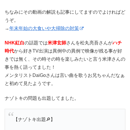
ちなみにその動画の解説も記事にしてますのでよければど
うぞ。
→
年末年始の大食いや大掃除の対策
NHK紅白
の話題では
米津玄師
さんを松丸亮吾さんが
ハチ
時代
から好きTV出演は異例中の異例で映像が残る事が好
きでは無く、その時その時を楽しみたいと言う米津さんの
事を熱く語ってました！
メンタリストDaiGoさんは言い曲を歌うお兄ちゃんだなぁ
と初めて見たようです。
ナゾトキの問題も出題してました。
【ナゾトキ出題🔎】