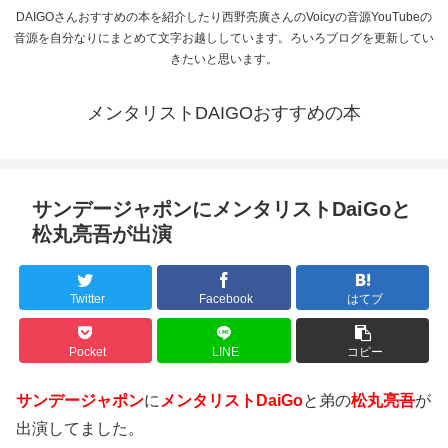
DAIGOさんおすすめの本を紹介したり西野亮廣さんのVoicyの音源YouTubeの
音源を自分なりにまとめて文字お越ししています。ろいろブログを更新してい
きたいと思います。
メンタリストDAIGOおすすめの本
サンデージャポンにメンタリストDaiGoと
松丸亮吾が出演
Twitter
Facebook
はてブ
Pocket
LINE
コピー
サンデージャポン
に
メンタリストDaiGo
と弟の
松丸亮吾
が
出演してました。