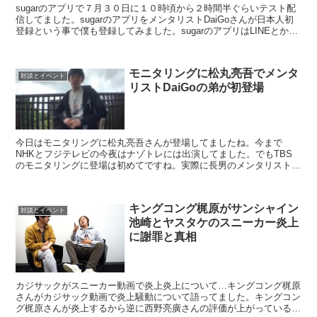
sugarのアプリで７月３０日に１０時頃から２時間半ぐらいテスト配
信してました。sugarのアプリをメンタリストDaiGoさんが日本人初
登録という事で僕も登録してみました。sugarのアプリはLINEとかが
あれば本人確認的な作業ですぐにスタ...
モニタリングに松丸亮吾でメンタ
対談とイベント
リストDaiGoの弟が初登場
今日はモニタリングに松丸亮吾さんが登場してましたね。今まで
NHKとフジテレビの今夜はナゾトレには出演してました。でもTBS
のモニタリングに登場は初めてですね。実際に長男のメンタリスト
DaiGoも同じようなコーナーでババ抜きみたいな感じでやっ...
キングコング梶原がサンシャイン
対談とイベント
池崎とヤスタケのスニーカー炎上
に謝罪と真相
カジサックがスニーカー動画で炎上炎上について…キングコング梶原
さんがカジサック動画で炎上騒動について語ってました。キングコン
グ梶原さんが炎上するから逆に西野亮廣さんの評価が上がっているよ