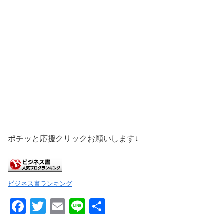
ポチッと応援クリックお願いします↓
ビジネス書ランキング
F
T
E
Li
共