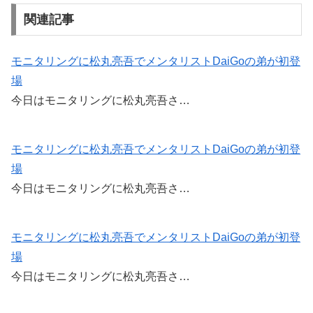
a
wi
m
n
有
c
tt
ail
e
関連記事
e
er
b
モニタリングに松丸亮吾でメンタリストDaiGoの弟が初登
場
o
今日はモニタリングに松丸亮吾さ…
o
k
モニタリングに松丸亮吾でメンタリストDaiGoの弟が初登
場
今日はモニタリングに松丸亮吾さ…
モニタリングに松丸亮吾でメンタリストDaiGoの弟が初登
場
今日はモニタリングに松丸亮吾さ…