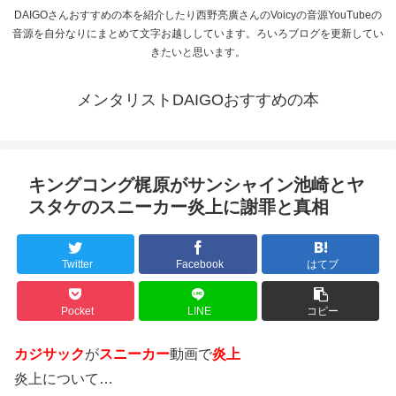
DAIGOさんおすすめの本を紹介したり西野亮廣さんのVoicyの音源YouTubeの
音源を自分なりにまとめて文字お越ししています。ろいろブログを更新してい
きたいと思います。
メンタリストDAIGOおすすめの本
キングコング梶原がサンシャイン池崎とヤ
スタケのスニーカー炎上に謝罪と真相
Twitter
Facebook
はてブ
Pocket
LINE
コピー
カジサック
が
スニーカー
動画で
炎上
炎上について…