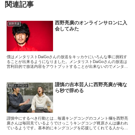
関連記事
西野亮廣のオンラインサロンに入
西野亮廣
会してみた
僕はメンタリストDaiGoさんの放送をキッカケにいろんな事に挑戦す
ることが出来るようになりました。メンタリストDaiGoさんの放送は
営利目的で放送内容をアウトプットすることが出来ないのでメンタリ
ストDaiGoさんの放送は今後は感想だけにしま...
謹慎の吉本芸人に西野亮廣が俺な
対談とイベント
ら秒で辞める
謹慎中にするべき行動とは…毎週キングコングのコメント欄を西野亮
廣さんは毎回見ているようでけっこうキングコング梶原さんは嫌われ
ているようです。基本的にキングコングを応援してくれてる人からの
コメントが多いようでその中でアンチでもないのにキングコ...