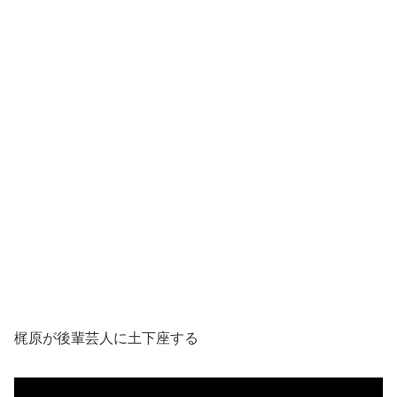
梶原が後輩芸人に土下座する