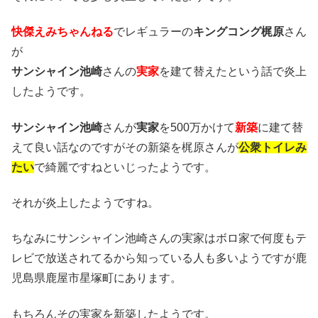
快傑えみちゃんねる
でレギュラーの
キングコング梶原
さん
が
サンシャイン池崎
さんの
実家
を建て替えたという話で炎上
したようです。
サンシャイン池崎
さんが
実家
を500万かけて
新築
に建て替
えて良い話なのですがその新築を梶原さんが
公衆トイレみ
たい
で綺麗ですねといじったようです。
それが炎上したようですね。
ちなみにサンシャイン池崎さんの実家はボロ家で何度もテ
レビで放送されてるから知っている人も多いようですが鹿
児島県鹿屋市星塚町にあります。
もちろんその実家を新築したようです。