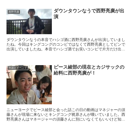
ダウンタウンなうで西野亮廣が出
西野亮廣
演
ダウンタウンなうの本音でハシゴ酒に西野亮廣さんが出演していまし
たね。今回はキングコングのコンビではなくて西野亮廣としてピンで
出演していましたね。本音でハシゴ酒でお笑いコンビで片方だけ出演
って今までありましたかね？ダウンタウンなうは2015年...
ピース綾部の現在とカジサックの
対談とイベント
給料に西野亮廣が！
ニューヨークでピース綾部と会った話この日の動画はマネジャーの須
藤さんが現場に来ないとキングコング梶原さんが嘆いていました。西
野亮廣さんはマネージャーの須藤さんに別にいなくてもいいけど知ら
ない現場でどこが入り口か分からないときとかにはいて欲し...