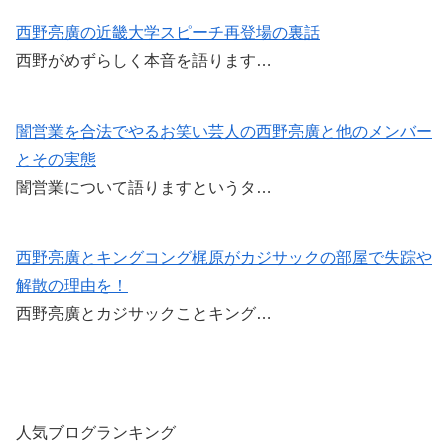
e
er
b
西野亮廣の近畿大学スピーチ再登場の裏話
西野がめずらしく本音を語ります…
o
o
k
闇営業を合法でやるお笑い芸人の西野亮廣と他のメンバー
とその実態
闇営業について語りますというタ…
西野亮廣とキングコング梶原がカジサックの部屋で失踪や
解散の理由を！
西野亮廣とカジサックことキング…
人気ブログランキング