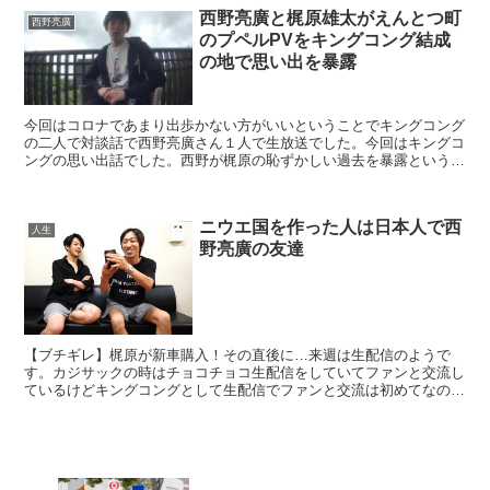
西野亮廣と梶原雄太がえんとつ町
西野亮廣
のプペルPVをキングコング結成
の地で思い出を暴露
今回はコロナであまり出歩かない方がいいということでキングコング
の二人で対談話で西野亮廣さん１人で生放送でした。今回はキングコ
ングの思い出話でした。西野が梶原の恥ずかしい過去を暴露というタ
イトルです。二人だと相手のことを気にしながら話すので照...
ニウエ国を作った人は日本人で西
人生
野亮廣の友達
【ブチギレ】梶原が新車購入！その直後に…来週は生配信のようで
す。カジサックの時はチョコチョコ生配信をしていてファンと交流し
ているけどキングコングとして生配信でファンと交流は初めてなので
どうなるかなと言ってました。スポンサーリンク(adsby...