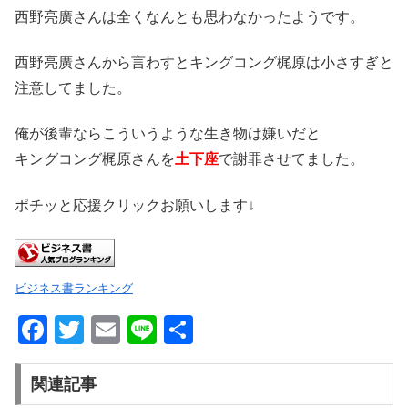
西野亮廣さんは全くなんとも思わなかったようです。
西野亮廣さんから言わすとキングコング梶原は小さすぎと
注意してました。
俺が後輩ならこういうような生き物は嫌いだと
キングコング梶原さんを
土下座
で謝罪させてました。
ポチッと応援クリックお願いします↓
ビジネス書ランキング
F
T
E
Li
共
a
wi
m
n
有
c
tt
ail
e
関連記事