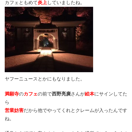
カフェともめて
炎上
していましたね。
ヤフーニュースとかにもなりました。
満願寺
の
カフェ
の前で
西野亮廣
さんが
絵本
にサインしてた
ら
営業妨害
だから他でやってくれとクレームが入ったんです
ね。