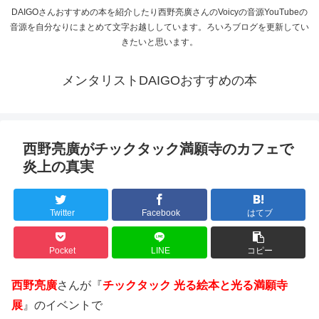
DAIGOさんおすすめの本を紹介したり西野亮廣さんのVoicyの音源YouTubeの
音源を自分なりにまとめて文字お越ししています。ろいろブログを更新してい
きたいと思います。
メンタリストDAIGOおすすめの本
西野亮廣がチックタック満願寺のカフェで
炎上の真実
Twitter
Facebook
はてブ
Pocket
LINE
コピー
西野亮廣
さんが『
チックタック 光る絵本と光る満願寺
展
』のイベントで