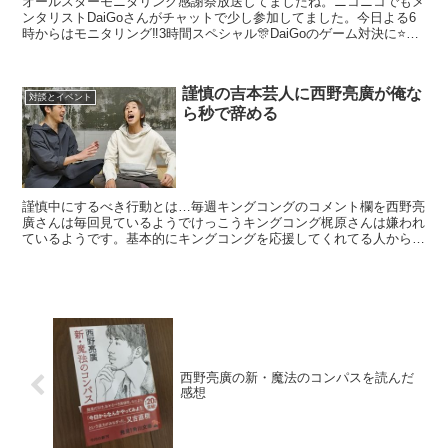
オールスターモニタリング感謝祭放送してましたね。ニコニコでもメ
ンタリストDaiGoさんがチャットで少し参加してました。今日よる6
時からはモニタリング‼️3時間スペシャル🎊DaiGoのゲーム対決に⭐️阿
部寛⭐️天海祐希⭐️有吉弘行豪華ゲストが...
謹慎の吉本芸人に西野亮廣が俺な
対談とイベント
ら秒で辞める
謹慎中にするべき行動とは…毎週キングコングのコメント欄を西野亮
廣さんは毎回見ているようでけっこうキングコング梶原さんは嫌われ
ているようです。基本的にキングコングを応援してくれてる人からの
コメントが多いようでその中でアンチでもないのにキングコ...
西野亮廣の新・魔法のコンパスを読んだ
感想