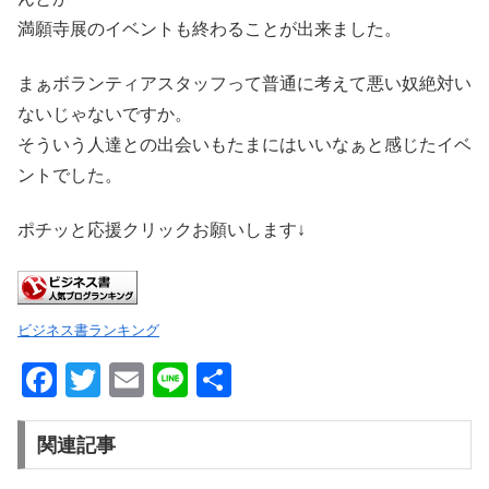
満願寺展のイベントも終わることが出来ました。
まぁボランティアスタッフって普通に考えて悪い奴絶対い
ないじゃないですか。
そういう人達との出会いもたまにはいいなぁと感じたイベ
ントでした。
ポチッと応援クリックお願いします↓
ビジネス書ランキング
F
T
E
Li
共
a
wi
m
n
有
c
tt
ail
e
関連記事
e
er