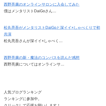
b
西野亮廣のオンラインサロンに入会してみた
僕はメンタリストDaiGoさん…
o
o
k
松丸亮吾がメンタリストDaiGoと深イイ×しゃべくりで初
共演
松丸亮吾さんが深イイ×しゃべく…
西野亮廣の新・魔法のコンパスを読んだ感想
西野亮廣についてはオンラインサ…
人気ブログランキング
ランキングに参加中。
クリックして応援お願いします！