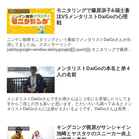
モニタリングで篠原凉子&福士蒼
対談とイベント
汰VSメンタリストDaiGoの心理
戦
ニンゲン観察モニタリングという番組でメンタリストDaiGoさんが出
演してましたね。スポンサーリンク
(adsbygoogle=window.adsbygoogle||[]).push({});モニタリングで篠原凉
子VSメンタリストDaiGo篠...
メンタリストDaiGoの本名と弟４
対談とイベント
人の名前
メンタリストDaiGoさんですが弟さんはニコ生にも登場したりしてま
すからご存じの方も多いと思います。ただいろいろ調べてみるとメン
タリストDaiGoさんには弟が３人いるようです。DaiGoさんは長男で
大吾です。次男は彗吾、三男は怜吾というよう...
キングコング梶原がサンシャイン
対談とイベント
池崎とヤスタケのスニーカー炎上