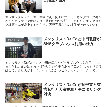
に謝罪と真相
カジサックがスニーカー動画で炎上炎上について…キングコング梶原
さんがカジサック動画で炎上騒動について語ってました。キングコン
グ梶原さんが炎上するから逆に西野亮廣さんの評価が上がっているよ
うです。炎上しているときに腹抱えて笑っているスタンプを...
メンタリストDaiGoと中田敦彦が
対談とイベント
SNSクラブハウス利用の仕方
メンタリストDaiGoさんと中田敦彦さんがクラブハウスを利用してい
ましたね。まだ始まったばかりという事もあって二人ともあまり参加
はしていませんがトークルームにはけっこういます。トークしている
芸能人たちもこの二人は今絶対分析しているはずという...
メンタリストDaiGoが阿部寛と有
対談とイベント
吉弘行と天海祐希とモニタリング
対決