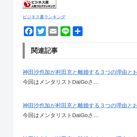
ビジネス書ランキング
F
T
E
Li
共
a
wi
m
n
有
c
tt
ail
e
関連記事
e
er
b
神田沙也加が村田充と離婚する３つの理由と
o
今回はメンタリストDaiGoさ…
o
k
神田沙也加が村田充と離婚する３つの理由と
今回はメンタリストDaiGoさ…