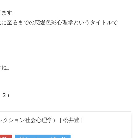
てます。
上に至るまでの恋愛色彩心理学というタイトルで
すね。
１２）
クション社会心理学） [ 松井豊 ]